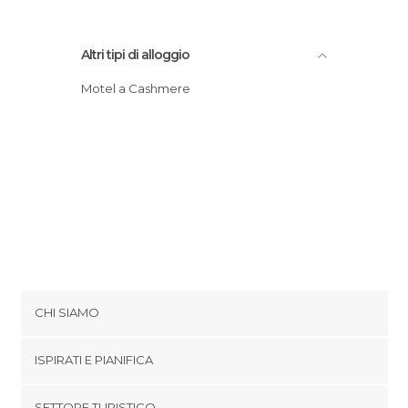
Altri tipi di alloggio
Motel a Cashmere
CHI SIAMO
Cookies
ISPIRATI E PIANIFICA
Politica di privacy
footer@item_discovertips_anchor
SETTORE TURISTICO