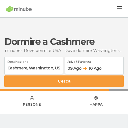
Dormire a Cashmere
minube
Dove dormire USA
Dove dormire Washington
Dor
Destinazione
Arrivo E Partenza
09 Ago
10 Ago
Cerca
PERSONE
MAPPA