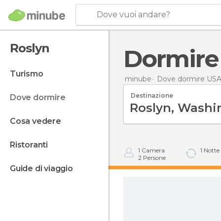
Dove vuoi andare?
Roslyn
Dormire
turismo
minube
Dove dormire US
Destinazione
dove dormire
cosa vedere
ristoranti
1
Camera
1
Notte
2
Persone
guide di viaggio