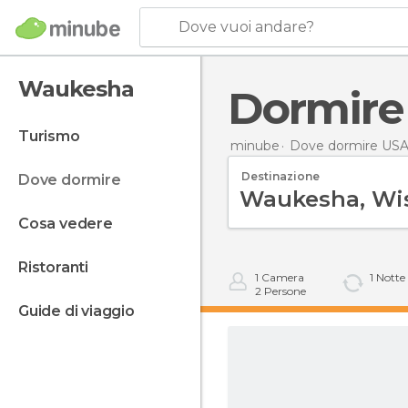
Dove vuoi andare?
Waukesha
Dormir
turismo
minube
Dove dormire US
Destinazione
dove dormire
cosa vedere
ristoranti
1
Camera
1
Notte
2
Persone
guide di viaggio