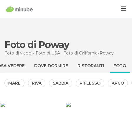
Foto di Poway
Foto di viaggi
Foto di
USA
Foto di
California
Poway
SA VEDERE
DOVE DORMIRE
RISTORANTI
FOTO
MARE
RIVA
SABBIA
RIFLESSO
ARCO
324
peru
Agnes
Miramar Reservoir
Potato Chip Rock