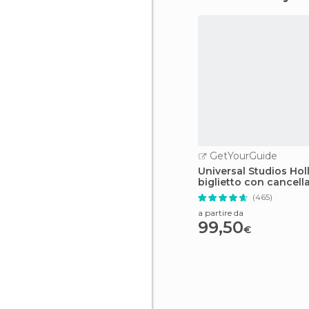
GetYourGuide
Universal Studios Ho
biglietto con cancell
facile
(465)
a partire da
99,50
€