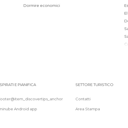
Dormire economici
ISPIRATI E PIANIFICA
SETTORE TURISTICO
footer@item_discovertips_anchor
Contatti
minube Android app
Area Stampa
I