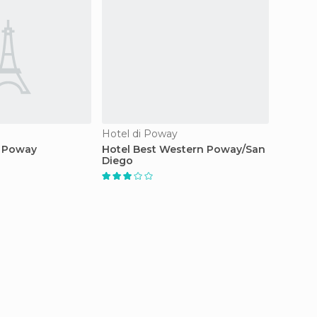
Hotel di Poway
Hotel 
 Poway
Hotel Best Western Poway/San
Holida
Diego
Ranch