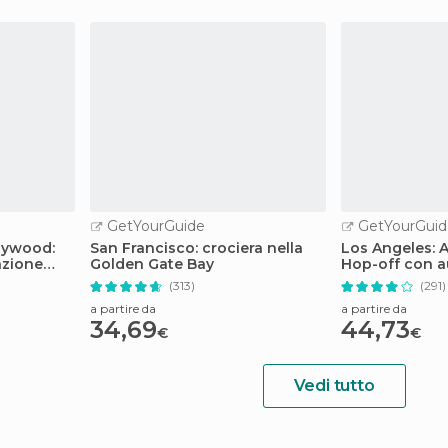
GetYourGuide
GetYourGuid
llywood:
San Francisco: crociera nella
Los Angeles: 
azione
Golden Gate Bay
Hop-off con a
(313)
(291)
a partire da
a partire da
34,69
44,73
€
€
Vedi tutto