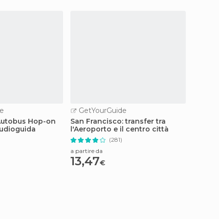
e
GetYourGuide
GetY
Autobus Hop-on
San Francisco: transfer tra
San Fra
udioguida
l'Aeroporto e il centro città
tramon
lusso
(281)
a partire da
a partire
13,47
68,
€