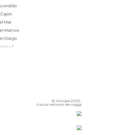
Escondido
El Cajon
Del Mar
San Marcos
San Diego
Carlsbad
Coronado
Chula Vista
Temecula
San Clemente
Dana Point
Hemet
© minube 2009-
Laguna Beach
il social network dei viaggi
Laguna Hills
Lake Forest
rvine