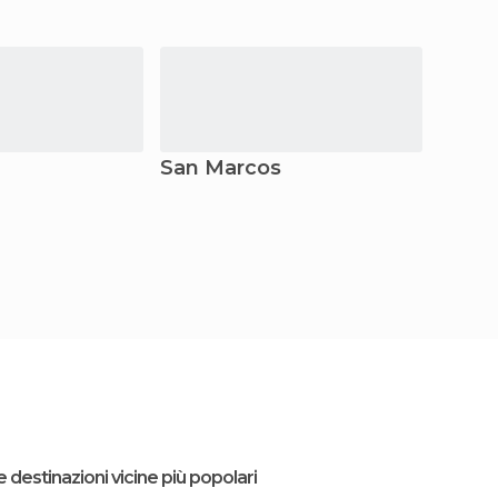
San Marcos
San 
e destinazioni vicine più popolari