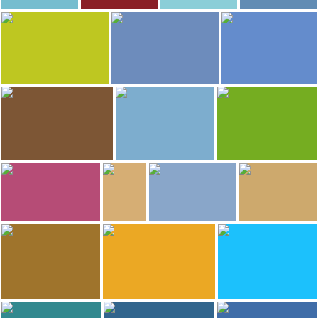
5.418
4.731
jmgarcia
Paula
Paula
georgina
Lago Martianez
Lago Martianez
Lago Martianez
Lago Martianez
4.284
4.251
nuria
Roberto Gonzalez
Olga
Jardín de Aclimatación de la Orotava
Playa Jardin
Puerto de la Cruz
3.269
3.190
2.764
Daniel García
Lala
versia
Restaurante Rustico
Lago Martianez
Giardino zoologico del Loro
2.722
2.683
Mari Carmen Linares Gonzalo Tomas
Lala
Roberto Gonzalez
Diogenesp
Lago Martianez
Piazza Dr. Victor Perez a Puerto de la 
Lago Martianez
Rancho Grande
2.661
2.543