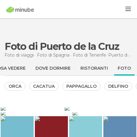
Foto di Puerto de la Cruz
Foto di viaggi
Foto di
Spagna
Foto di
Tenerife
Puerto de la Cruz
SA VEDERE
DOVE DORMIRE
RISTORANTI
FOTO
ORCA
CACATUA
PAPPAGALLO
DELFINO
3.896
2.095
jetzabell
Mª de los Ángeles Sanz Pérez
12.040
6.909
5.741
nuria
Javier Ráez Rus
Giardino zoologico del Loro
Puerto de la Cruz
Puerto de la Cruz
Lago Martianez