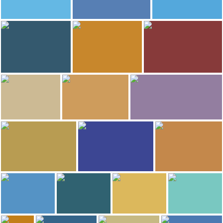
1.774
1.773
Olga
sarika
Olga
Plaza Charco
Playa Jardin
Martiánez Beach
1.730
1.634
María Angeles
morlyn
Roberto Gonzalez
Lago Martianez
Puerto de la Cruz
Parco Taoro a Puerto de la Cruz
1.590
1.585
Elena Del Real
Venusymar
Sasa72
Playa Jardin
Puerto de la Cruz
Giardino zoologico del Loro
1.490
1.461
1.398
Roberto Gonzalez
Noemí Díaz Peña
haydon
Plaza Charco
Giardino zoologico del Loro
Puerto de la Cruz