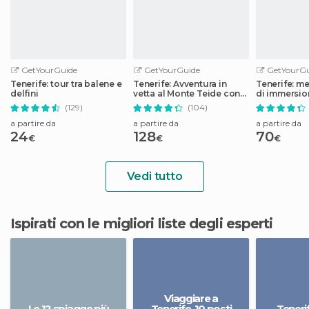
GetYourGuide
GetYourGuide
GetYourGu
Tenerife: tour tra balene e
Tenerife: Avventura in
Tenerife: m
delfini
vetta al Monte Teide con
di immersio
funivia
Abades
(129)
(104)
a partire da
a partire da
a partire da
24
128
70
€
€
€
Vedi tutto
Ispirati con le migliori liste degli esperti
Viaggiare a
Le 12 spiagge più
Tenerife, 10 posti
Teneri