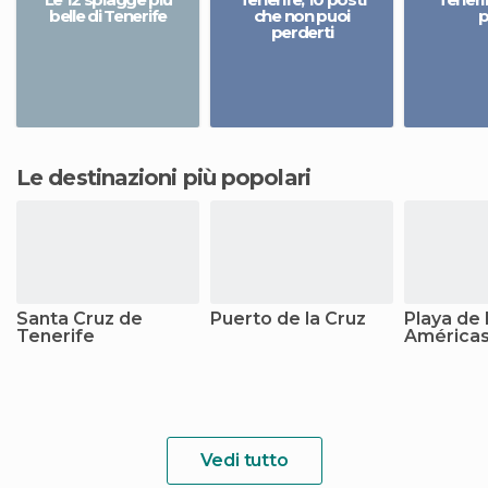
belle di Tenerife
che non puoi
p
perderti
Le destinazioni più popolari
Santa Cruz de
Puerto de la Cruz
Playa de 
Tenerife
América
Vedi tutto