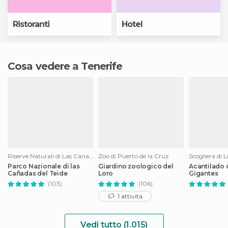
Ristoranti
Hotel
Cosa vedere a Tenerife
Riserve Naturali di Las Canadas del Teide
Zoo di Puerto de la Cruz
Scogliera di 
Parco Nazionale di las
Giardino zoologico del
Acantilado 
Cañadas del Teide
Loro
Gigantes
(103)
(106)
1 attività
Vedi tutto (1.015)