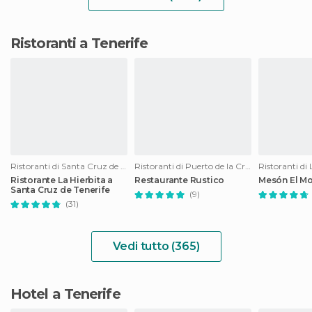
Ristoranti a Tenerife
Ristoranti di Santa Cruz de Tenerife
Ristoranti di Puerto de la Cruz
Ristoranti di 
Ristorante La Hierbita a
Restaurante Rustico
Mesón El Mo
Santa Cruz de Tenerife
(9)
(31)
Vedi tutto (365)
Hotel a Tenerife