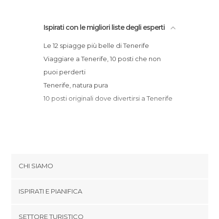
Isole a Tenerife
Mercati a Tenerife
Mercatini a Tenerife
Ispirati con le migliori liste degli esperti
Monumenti Storici a Tenerife
Le 12 spiagge più belle di Tenerife
Mostre a Tenerife
Viaggiare a Tenerife, 10 posti che non
Musei a Tenerife
puoi perderti
Negozi a Tenerife
Tenerife, natura pura
Palazzi a Tenerife
10 posti originali dove divertirsi a Tenerife
Parchi Acquatici a Tenerife
Parchi a Tema a Tenerife
Parco Giochi a Tenerife
Piazze a Tenerife
Porti a Tenerife
CHI SIAMO
Posti insoliti a Tenerife
Pub a Tenerife
Cookies
ISPIRATI E PIANIFICA
Pueblos de vacaciones a Tenerife
Politica di privacy
Riserve Naturali a Tenerife
footer@item_discovertips_anchor
SETTORE TURISTICO