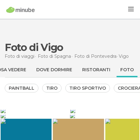
Foto di Vigo
Foto di viaggi
Foto di
Spagna
Foto di
Pontevedra
Vigo
SA VEDERE
DOVE DORMIRE
RISTORANTI
FOTO
PAINTBALL
TIRO
TIRO SPORTIVO
CROCIER
2.155
4.357
Víctor Gómez - machbel
Xabier Alonso
3.457
2.023
Ana del Pozo Corbeira
Ana del Pozo Corbeira
Isole Cíes
Vigo Port
Ponte di Rande
Isole Cíes