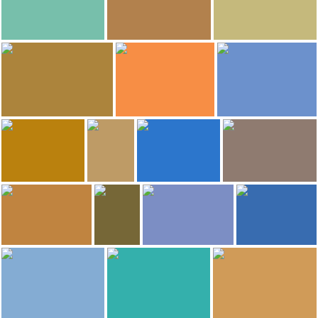
3.426
3.367
Miguel Egido
BarcelonaExpedition
pau_maru
Isole Cíes
Isole Cíes
Spiaggia Samil
3.291
3.129
3.124
Sasa72
David Navarro
caradura
Calle de las Ostras
Spiaggia Samil
Spiaggia Samil
3.087
3.083
3.077
eli y cris
Lala
Sasa72
Sasa72
Twenty century rock
Hotel Dinastía a Virgo
Transatlantics Pier
Múlder building
3.063
3.032
David Esteban
Sasa72
David Esteban
Sasa72
Papa's
To the Vigo Push
Gran Hotel Nagari Boutique & Spa
Parco Foresta di Beade