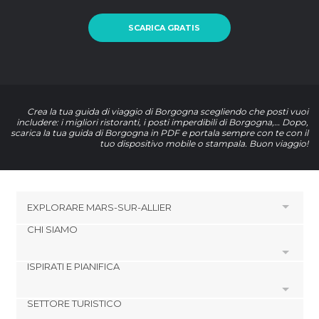
SCARICA GRATIS
Crea la tua guida di viaggio di Borgogna scegliendo che posti vuoi
includere: i migliori ristoranti, i posti imperdibili di Borgogna,… Dopo,
scarica la tua guida di Borgogna in PDF e portala sempre con te con il
tuo dispositivo mobile o stampala. Buon viaggio!
EXPLORARE
MARS-SUR-ALLIER
CHI SIAMO
HOTEL VICINO A MARS-SUR-ALLIER
Hotel a Mornay-sur-Allier
ISPIRATI E PIANIFICA
Cookies
Hotel a Apremont-sur-Allier
Politica di privacy
Hotel a Magny-Cours
SETTORE TURISTICO
footer@item_discovertips_anchor