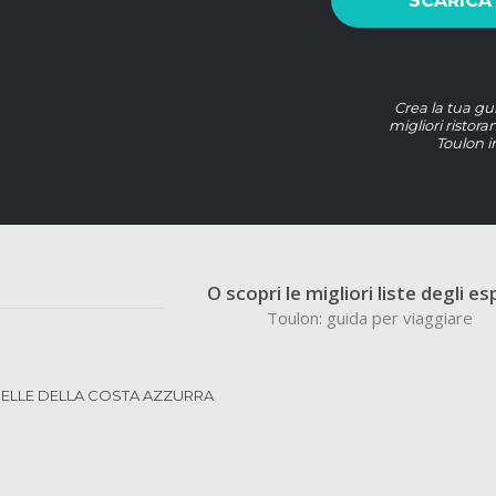
SCARICA
Crea la tua gu
migliori ristora
Toulon i
O scopri le migliori liste degli es
Toulon: guida per viaggiare
 BELLE DELLA COSTA AZZURRA