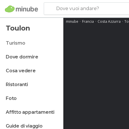
Dove vuoi andare?
minube
Francia
Costa Azzurra
To
Toulon
turismo
dove dormire
cosa vedere
ristoranti
foto
affitto appartamenti
guide di viaggio