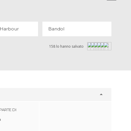
OPINIONI
3 OPINIONI
s Harbour
Bandol
158 lo hanno salvato
PARTE DI
a