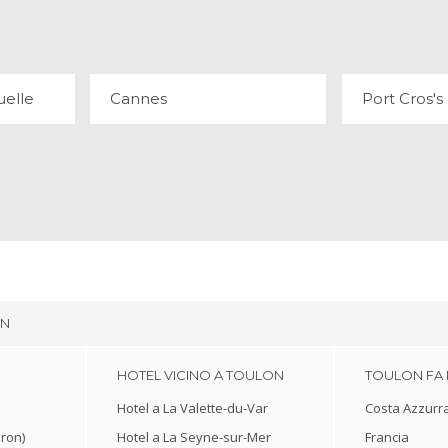
27 OPINIONI
2 
elle
Cannes
Port Cros'
ON
HOTEL VICINO A TOULON
TOULON FA 
Hotel a La Valette-du-Var
Costa Azzurr
ron)
Hotel a La Seyne-sur-Mer
Francia