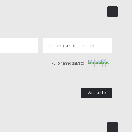
ANQUES
CALANQUE DI PORT PIN
OPINIONI
11 OPINIONI
Calanque di Port Pin
75 lo hanno salvato
Vedi tutto
S'S HARBOUR
BANDOL