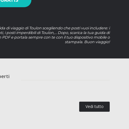
 GRATIS
ida di viaggio di Toulon scegliendo che posti vuoi includere: i
nti, i posti imperdibili di Toulon,… Dopo, scarica la tua guida di
n PDF e portala sempre con te con il tuo dispositivo mobile o
stampala. Buon viaggio!
perti
Vedi tutto