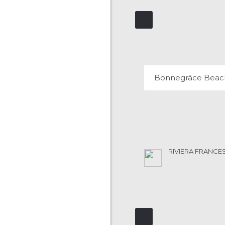
BONNEGRÂCE B
2 OPINIONI
Bonnegrâce Beac
RIVIERA FRANCES
WINDOW OF RAMA