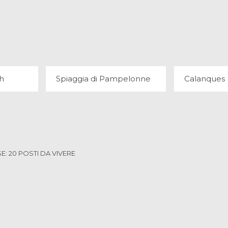
EACH
SPIAGGIA DI PAMPELONNE
CAL
7 OPINIONI
30 
h
Spiaggia di Pampelonne
Calanques
E: 20 POSTI DA VIVERE
TUELLE
CANNES
PORT CRO