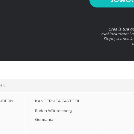
SCARICA
Crea la tua 
vuoi includere: i 
Dopo, scarica 
c
RN
ANDERN
KANDERN FA PARTE DI
Baden-Württemberg
Germania