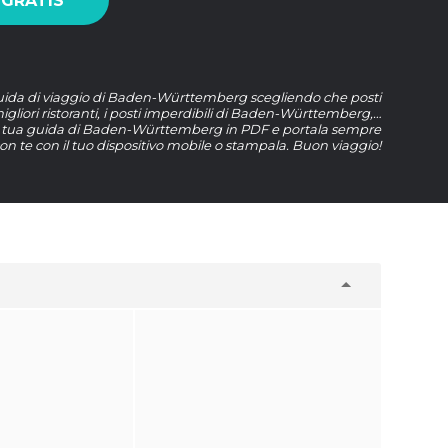
 GRATIS
guida di viaggio di Baden-Württemberg scegliendo che posti
migliori ristoranti, i posti imperdibili di Baden-Württemberg,…
la tua guida di Baden-Württemberg in PDF e portala sempre
on te con il tuo dispositivo mobile o stampala. Buon viaggio!