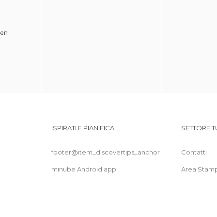
hen
ISPIRATI E PIANIFICA
SETTORE T
footer@item_discovertips_anchor
Contatti
minube Android app
Area Stam