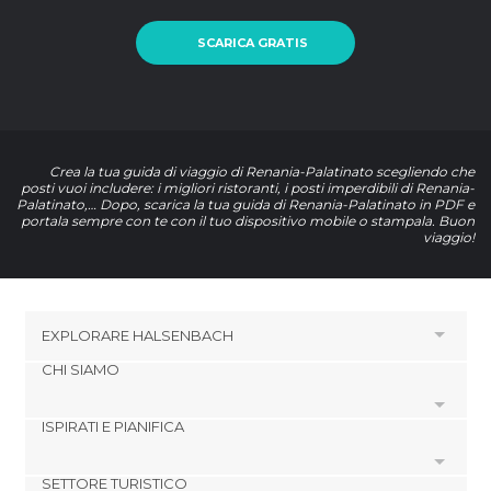
SCARICA GRATIS
Crea la tua guida di viaggio di Renania-Palatinato scegliendo che
posti vuoi includere: i migliori ristoranti, i posti imperdibili di Renania-
Palatinato,… Dopo, scarica la tua guida di Renania-Palatinato in PDF e
portala sempre con te con il tuo dispositivo mobile o stampala. Buon
viaggio!
EXPLORARE
HALSENBACH
CHI SIAMO
HOTEL VICINO A HALSENBACH
Hotel a Emmelshausen
ISPIRATI E PIANIFICA
Cookies
Hotel a Gondershausen
Politica di privacy
Hotel a Boppard
SETTORE TURISTICO