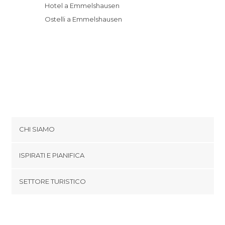
Hotel a Emmelshausen
Ostelli a Emmelshausen
CHI SIAMO
Cookies
ISPIRATI E PIANIFICA
Politica di privacy
footer@item_discovertips_anchor
SETTORE TURISTICO
Termini e Condizioni
minube Android app
Contatti
Area Stampa