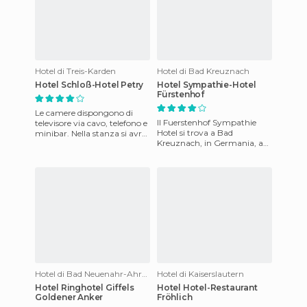
Hotel di Treis-Karden
Hotel di Bad Kreuznach
Hotel Schloß-Hotel Petry
Hotel Sympathie-Hotel
Fürstenhof
Le camere dispongono di
Il Fuerstenhof Sympathie
televisore via cavo, telefono e
Hotel si trova a Bad
minibar. Nella stanza si avrà
Kreuznach, in Germania, a
accesso a Internet.l' hotel
300 metri dal centro storico
offre anche came
e dalla zona pedonale, a 700
Hotel di Bad Neuenahr-Ahrweiler
Hotel di Kaiserslautern
Hotel Ringhotel Giffels
Hotel Hotel-Restaurant
Goldener Anker
Fröhlich