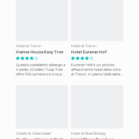
Hotel di Treviri
Hotel di Treviri
Vienna House Easy Trier
Hotel Eurener Hof
Questa cosiddetto albergo a
Eurener Hof è un piccolo
4 stelle, ilGolden Tulip Trier
affascinante hotel della città
offre 105 camere e si trova
di Treviri, in piena Valle della
accanto al Kaiserthermen.
Mosella, Germania. Offre
Gli ospiti posson
camere spaziose
Ostelli di Oberwesel
Hotel di Bad Breisig