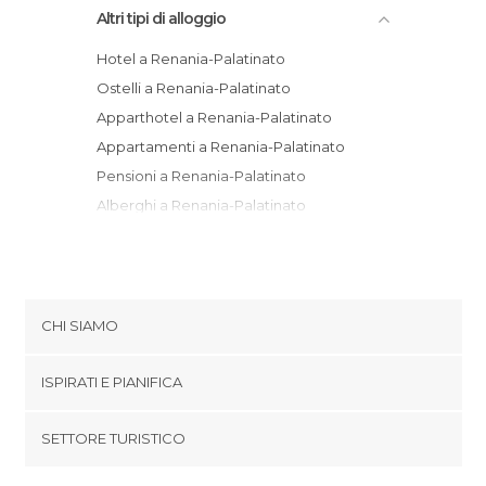
Altri tipi di alloggio
Hotel a Renania-Palatinato
Ostelli a Renania-Palatinato
Apparthotel a Renania-Palatinato
Appartamenti a Renania-Palatinato
Pensioni a Renania-Palatinato
Alberghi a Renania-Palatinato
Resort a Renania-Palatinato
Campeggi a Renania-Palatinato
Bungalow a Renania-Palatinato
Agriturismi a Renania-Palatinato
CHI SIAMO
Cookies
ISPIRATI E PIANIFICA
Politica di privacy
footer@item_discovertips_anchor
SETTORE TURISTICO
Termini e Condizioni
minube Android app
Contatti