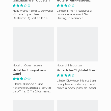
Gasthaus Weingut Stahl
Hotel Rhein-Residenz
Nelle vicinanze di Oberwesel
L'hotel Rhein Residenz si
si trova il quartiere di
trova nella zona di Bad
Dellhofen. Questa città è
Breisig, in Renania-
situata nell' Alta Valle del
Palatinato, Germania.
Reno (Germania) ed è
Questa azienda familiare
dispone di 5
Hotel di Oberhausen
Hotel di Magonza
Hotel Im Europahaus
Hotel InterCityHotel Mainz
Garni
L'InterCityHotel Mainz è un
L'hotel dispone di una
complesso moderno, che si
notevole quantità di servizi
trova a pochi passi dal centro
da offrire. Offre 21 camere
della città. Offre camere
spaziose, tutte con bagno,
spaziose dotate di
doccia, WC, TV, telefon