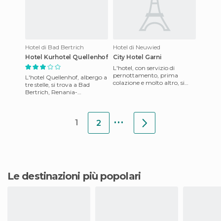
Hotel di Bad Bertrich
Hotel di Neuwied
Hotel Kurhotel Quellenhof
City Hotel Garni
L'hotel, con servizio di
pernottamento, prima
L'hotel Quellenhof, albergo a
colazione e molto altro, si
tre stelle, si trova a Bad
trova tra Heidelberg e
Bertrich, Renania-
Schwetzingen. Dopo aver
Palatinato, Germania. Offre
fatto la
servizi benessere completi
...
1
2
Le destinazioni più popolari