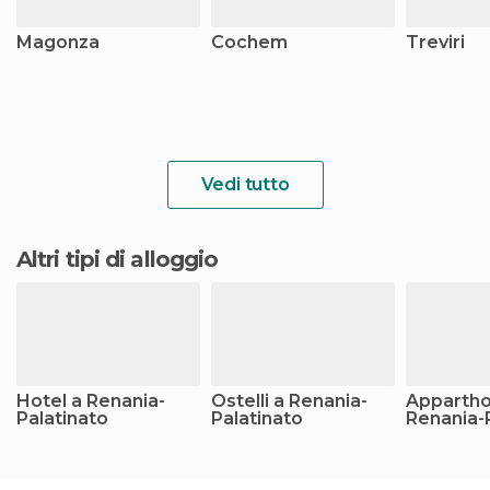
Magonza
Cochem
Treviri
Vedi tutto
Altri tipi di alloggio
Hotel a Renania-
Ostelli a Renania-
Appartho
Palatinato
Palatinato
Renania-