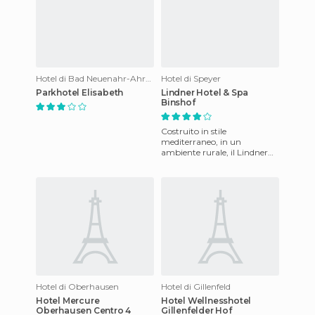
Hotel di Bad Neuenahr-Ahrweiler
Hotel di Speyer
Parkhotel Elisabeth
Lindner Hotel & Spa
Binshof
Costruito in stile
mediterraneo, in un
ambiente rurale, il Lindner
Hotel & Spa Binshof è a sei
chilometri dalla città storica
di C
Hotel di Oberhausen
Hotel di Gillenfeld
Hotel Mercure
Hotel Wellnesshotel
Oberhausen Centro 4
Gillenfelder Hof