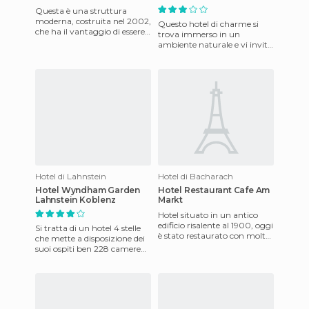
Questa è una struttura
moderna, costruita nel 2002,
Questo hotel di charme si
che ha il vantaggio di essere
trova immerso in un
a soli 900 metri dal mare. E'
ambiente naturale e vi invita
anche a pochi pass
a rilassarvi nelle sue
confortevoli strutture. All'int
Hotel di Lahnstein
Hotel di Bacharach
Hotel Wyndham Garden
Hotel Restaurant Cafe Am
Lahnstein Koblenz
Markt
Hotel situato in un antico
edificio risalente al 1900, oggi
Si tratta di un hotel 4 stelle
è stato restaurato con molta
che mette a disposizione dei
attenzione e si è convertito
suoi ospiti ben 228 camere
nel rifugio
all'interno di un affascinante
parco, in un