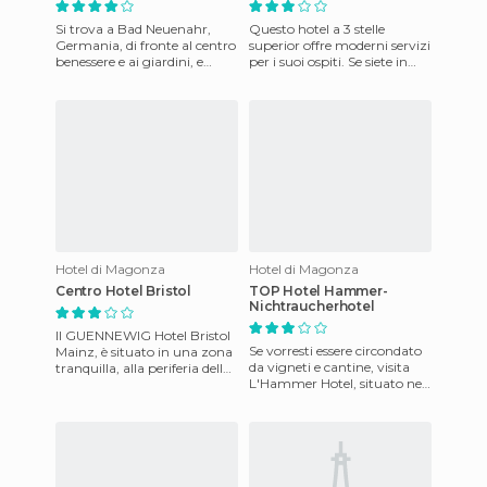
Si trova a Bad Neuenahr,
Questo hotel a 3 stelle
Germania, di fronte al centro
superior offre moderni servizi
benessere e ai giardini, e
per i suoi ospiti. Se siete in
dietro l'angolo si trova il
viaggio per affari o per
casinò. Questo moder
piacere, questo res
Hotel di Magonza
Hotel di Magonza
Centro Hotel Bristol
TOP Hotel Hammer-
Nichtraucherhotel
Il GUENNEWIG Hotel Bristol
Se vorresti essere circondato
Mainz, è situato in una zona
da vigneti e cantine, visita
tranquilla, alla periferia della
L'Hammer Hotel, situato nel
principale metropoli del
centro di Magonza. Questa
Reno, dispone di
moderna struttura