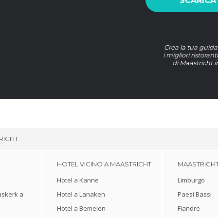
SCARICA
Crea la tua guida
i migliori ristoran
di Maastricht i
RICHT
HOTEL VICINO A MAASTRICHT
MAASTRICHT 
Hotel a Kanne
Limburgo
askerk a
Hotel a Lanaken
Paesi Bassi
Hotel a Bemelen
Fiandre