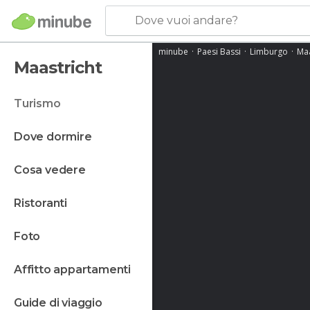
Dove vuoi andare?
minube
Paesi Bassi
Limburgo
Maa
Maastricht
turismo
dove dormire
cosa vedere
ristoranti
foto
affitto appartamenti
guide di viaggio