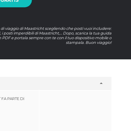
 GRATIS
 di viaggio di Maastricht scegliendo che posti vuoi includere:
ti, i posti imperdibili di Maastricht,… Dopo, scarica la tua guida
n PDF e portala sempre con te con il tuo dispositivo mobile o
stampala. Buon viaggio!
FA PARTE DI