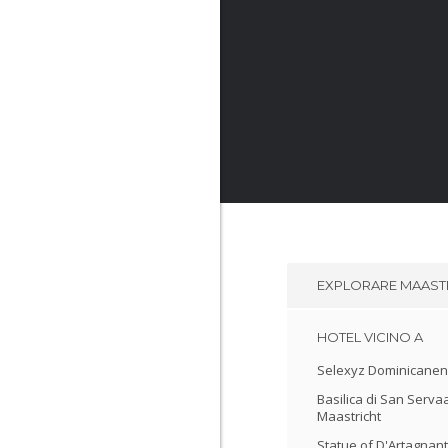
EXPLORARE
MAAST
HOTEL VICINO A
Selexyz Dominicanen
Basilica di San Serva
Maastricht
Statue of D'Artagnant