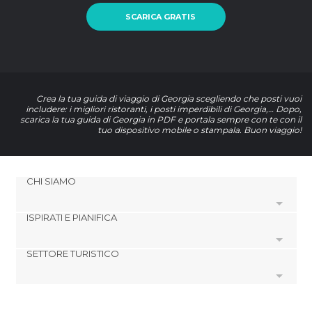
SCARICA GRATIS
Crea la tua guida di viaggio di Georgia scegliendo che posti vuoi
includere: i migliori ristoranti, i posti imperdibili di Georgia,… Dopo,
scarica la tua guida di Georgia in PDF e portala sempre con te con il
tuo dispositivo mobile o stampala. Buon viaggio!
CHI SIAMO
ISPIRATI E PIANIFICA
Cookies
Politica di privacy
SETTORE TURISTICO
footer@item_discovertips_anchor
Termini e Condizioni
minube Android app
Contatti