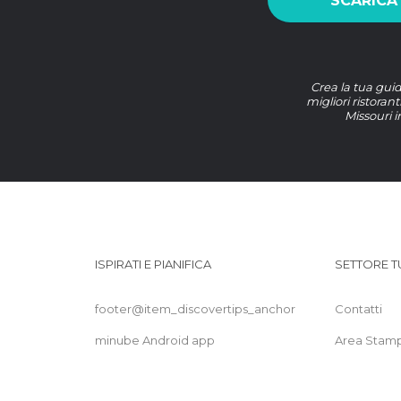
SCARICA
Crea la tua guid
migliori ristorant
Missouri i
ISPIRATI E PIANIFICA
SETTORE T
footer@item_discovertips_anchor
Contatti
minube Android app
Area Stam