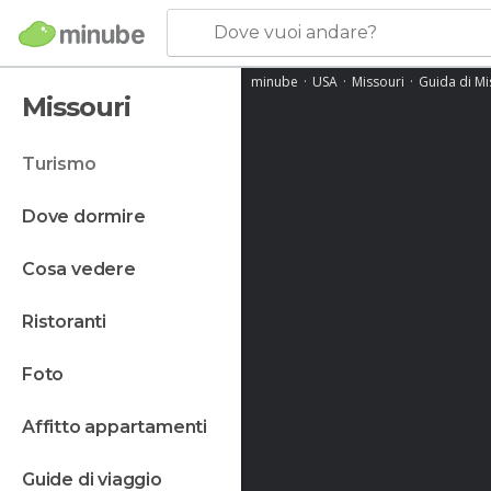
Dove vuoi andare?
minube
USA
Missouri
Guida di Mi
Missouri
turismo
dove dormire
cosa vedere
ristoranti
foto
affitto appartamenti
guide di viaggio