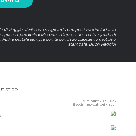
 GRATIS
a di viaggio di Missouri scegliendo che posti vuoi includere: i
i, i posti imperdibili di Missouri,… Dopo, scarica la tua guida di
n PDF e portala sempre con te con il tuo dispositivo mobile o
stampala. Buon viaggio!
URISTICO
© minube 2009-2026
il social network dei viaggi
pa