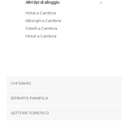
Altri tipi di alloggio
Hotel a Cambria
Alberghi a Cambria
Ostelli a Cambria
Motel a Cambria
CHI SIAMO
Cookies
ISPIRATI E PIANIFICA
Politica di privacy
footer@item_discovertips_anchor
SETTORE TURISTICO
Termini e Condizioni
minube Android app
Contatti