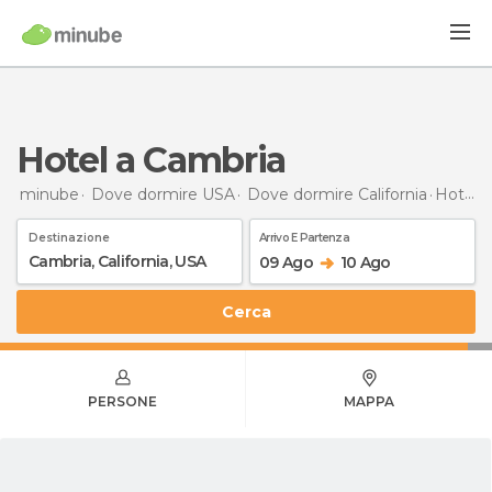
Hotel a Cambria
minube
Dove dormire USA
Dove dormire California
Hotel
a
Destinazione
Arrivo E Partenza
09 Ago
10 Ago
Cerca
PERSONE
MAPPA