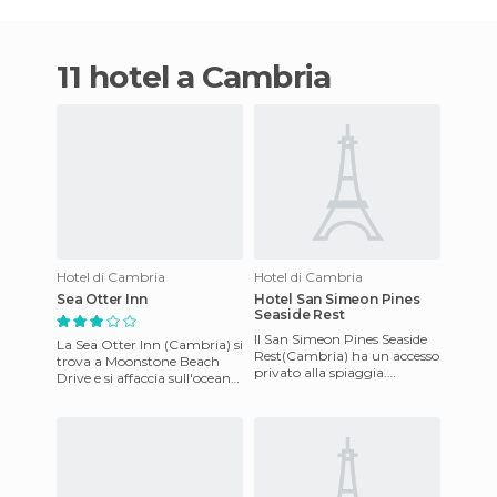
11 hotel a Cambria
Hotel di Cambria
Hotel di Cambria
Sea Otter Inn
Hotel San Simeon Pines
Seaside Rest
Il San Simeon Pines Seaside
La Sea Otter Inn (Cambria) si
Rest(Cambria) ha un accesso
trova a Moonstone Beach
privato alla spiaggia.
Drive e si affaccia sull'oceano
Dispone di un campo 9
Pacifico. La pittoresca città di
buche per 3 campi da golf,
Cambria si
ca