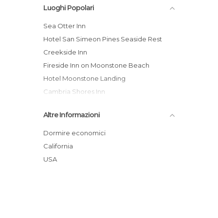
Luoghi Popolari
Sea Otter Inn
Hotel San Simeon Pines Seaside Rest
Creekside Inn
Fireside Inn on Moonstone Beach
Hotel Moonstone Landing
Cambria Shores Inn
Little Sur Inn
Altre Informazioni
Cambria Landing Inn and Suites
El Colibri Hotel & Spa
Dormire economici
Cambria Pines Lodge
California
Pelican Inn & Suites
USA
Fogcatcher Inn