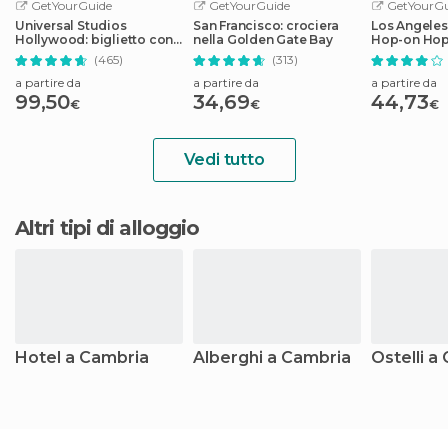
GetYourGuide
GetYourGuide
GetYourGu
Universal Studios
San Francisco: crociera
Los Angeles
Hollywood: biglietto con
nella Golden Gate Bay
Hop-on Hop
cancellazione facile
audioguida
(465)
(313)
a partire da
a partire da
a partire da
99,50
34,69
44,73
€
€
€
Vedi tutto
Altri tipi di alloggio
Hotel a Cambria
Alberghi a Cambria
Ostelli a