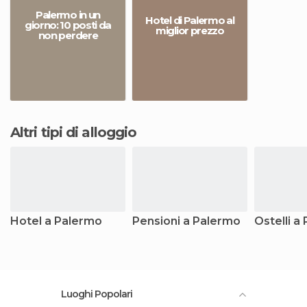
Palermo in un
Hotel di Palermo al
giorno: 10 posti da
miglior prezzo
non perdere
Altri tipi di alloggio
Hotel a Palermo
Pensioni a Palermo
Ostelli a
Luoghi Popolari