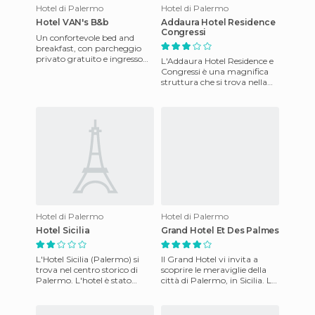
Hotel di Palermo
Hotel di Palermo
Hotel VAN's B&b
Addaura Hotel Residence
Congressi
Un confortevole bed and
breakfast, con parcheggio
privato gratuito e ingresso
L'Addaura Hotel Residence e
indipendente, ideale per una
Congressi è una magnifica
coppia, ma anche per un
struttura che si trova nella
città di Palermo, nell'isola
italiana della Sic
Hotel di Palermo
Hotel di Palermo
Hotel Sicilia
Grand Hotel Et Des Palmes
L'Hotel Sicilia (Palermo) si
Il Grand Hotel vi invita a
trova nel centro storico di
scoprire le meraviglie della
Palermo. L'hotel è stato
città di Palermo, in Sicilia. La
recentemente ristrutturato e
struttura vi offre la possibilità
mette a disposizion
di tras