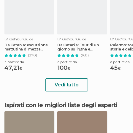
GetYourGuide
GetYourGuide
GetYourGu
Da Catania: escursione
Da Catania: Tour di un
Palermo: tou
mattutina di mezza
giorno sull'Etna e
storia e deli
giornata sull'Etna
Taormina
street food
(270)
(168)
a partire da
a partire da
a partire da
47,21
100
45
€
€
€
Vedi tutto
Ispirati con le migliori liste degli esperti