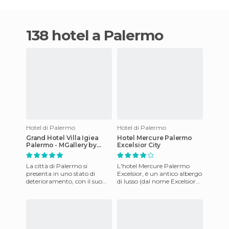
138 hotel a Palermo
Hotel di Palermo
Hotel di Palermo
Grand Hotel Villa Igiea
Hotel Mercure Palermo
Palermo - MGallery by
Excelsior City
Sofitel
La città di Palermo si
L'hotel Mercure Palermo
presenta in uno stato di
Excelsior, è un antico albergo
deterioramento, con il suo
di lusso (dal nome Excelsior
passato barocco, gotico,
Palace) che è stato
normanno e aragonese che
rimodernato e dotato di tu
trema