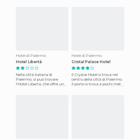
meraviglioso hotel della
Sicilia, Italia. Dispone di
esclusive c
Hotel di Palermo
Hotel di Palermo
Hotel Libertà
Cristal Palace Hotel
Nella città italiana di
Il Crystal Hotel si trova nel
Palermo, si può trovare
centro della città di Palermo.
l'Hotel Liberta, che offre una
Il porto si trova a pochi metri
posizione eccellente, poiché si
di distanza, così come il
trova nel cuore del
centro stor