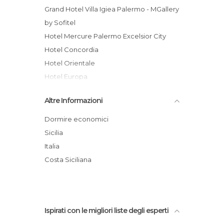
Grand Hotel Villa Igiea Palermo - MGallery
by Sofitel
Hotel Mercure Palermo Excelsior City
Hotel Concordia
Hotel Orientale
Hotel Europa
Lincoln Suite
Altre Informazioni
Eurostars Centrale Palace Hotel
Hotel Genoardo Park
Dormire economici
Hotel Regina
Sicilia
Hotel Ibis Styles Palermo
Italia
Jolly Hotel Palermo
Costa Siciliana
Hotel Posta
Ispirati con le migliori liste degli esperti