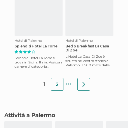
Hotel di Palermo
Hotel di Palermo
Splendid Hotel La Torre
Bed & Breakfast La Casa
Di Zoe
L'Hotel La Casa Di Zoe è
Splendid Hotel La Torre si
situato nel centro storico di
trova in Sicilia, Italia. Assicura
Palermo, a 500 metri dalla
camere di categoria
Cattedrale, la Chiesa della
eccellente, completamente
Martorana, il Teatro
attrezzate, ampie, co
...
1
2
Attività a Palermo