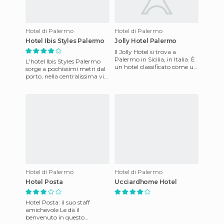
Hotel di Palermo
Hotel di Palermo
Hotel Ibis Styles Palermo
Jolly Hotel Palermo
Il Jolly Hotel si trova a
Palermo in Sicilia, in Italia. È
L'hotel Ibis Styles Palermo
un hotel classificato come un
sorge a pochissimi metri dal
quattro stelle situato in
porto, nella centralissima via
posizione strat
Francesco Crispi, in una
struttura 4 stell
Hotel di Palermo
Hotel di Palermo
Hotel Posta
Ucciardhome Hotel
Hotel Posta: il suo staff
amichevole Le dà il
benvenuto in questo