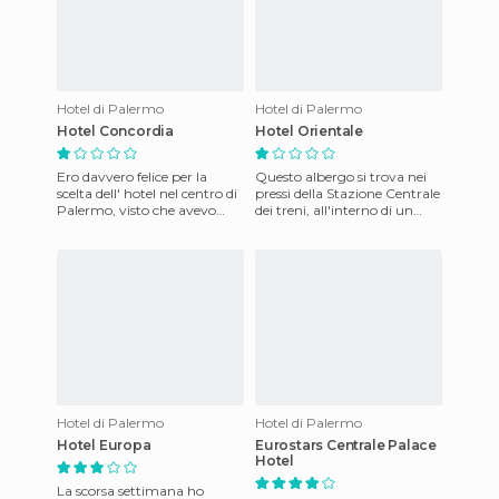
Hotel di Palermo
Hotel di Palermo
Hotel Concordia
Hotel Orientale
Ero davvero felice per la
Questo albergo si trova nei
scelta dell' hotel nel centro di
pressi della Stazione Centrale
Palermo, visto che avevo
dei treni, all'interno di un
prenotato online, e ci sarei
enorme e scalcinato palazzo
stata 7 notti ...
del XVII secol
Hotel di Palermo
Hotel di Palermo
Hotel Europa
Eurostars Centrale Palace
Hotel
La scorsa settimana ho