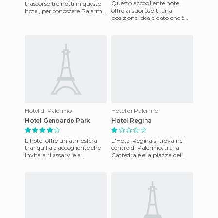
Questo accogliente hotel
trascorso tre notti in questo
offre ai suoi ospiti una
hotel, per conoscere Palermo
posizione ideale dato che è
e dintorni. La ragione
situato nel centro storico di
principale che ha motivat
Alcamo, in sicilia. In
Hotel di Palermo
Hotel di Palermo
Hotel Genoardo Park
Hotel Regina
L'hotel offre un'atmosfera
L'Hotel Regina si trova nel
tranquilla e accogliente che
centro di Palermo, tra la
invita a rilassarvi e a
Cattedrale e la piazza dei
trascorrere un piacevole
Quattro Canti. L'hotel
soggiorno. L'edificio dis
dispone di ascensore e le