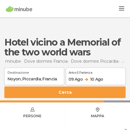
Hotel vicino a Memorial of
the two world wars
minube
Dove dormire Francia
Dove dormire Piccardia
Dov
Destinazione
Arrivo E Partenza
09 Ago
10 Ago
Cerca
PERSONE
MAPPA