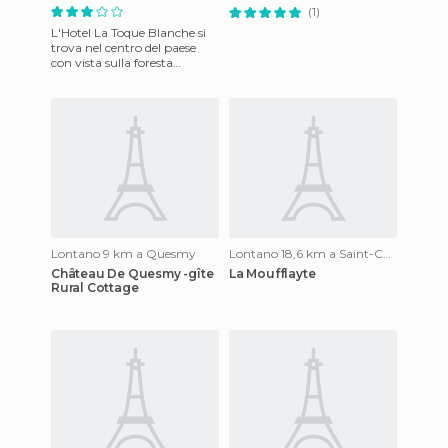
(1)
L'Hotel La Toque Blanche si
trova nel centro del paese
con vista sulla foresta
Andaines, vicino ad un lago e
con facile accesso al
Lontano 9 km a Quesmy
Lontano 18,6 km a Saint-Christophe-à-Berry
Château De Quesmy -gîte
La Moufflayte
Rural Cottage