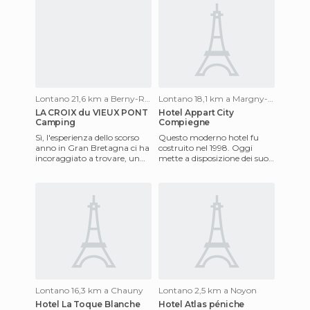
Lontano 21,6 km a Berny-Rivière
Lontano 18,1 km a Margny-lès-Compiègne
LA CROIX du VIEUX PONT
Hotel Appart City
Camping
Compiegne
Sì, l'esperienza dello scorso
Questo moderno hotel fu
anno in Gran Bretagna ci ha
costruito nel 1998. Oggi
incoraggiato a trovare, un
mette a disposizione dei suoi
paio di giorni fa, la fortuna di
ospiti tutti i comfort di una
poter stare
struttura 2 stelle su
Lontano 16,3 km a Chauny
Lontano 2,5 km a Noyon
Hotel La Toque Blanche
Hotel Atlas péniche