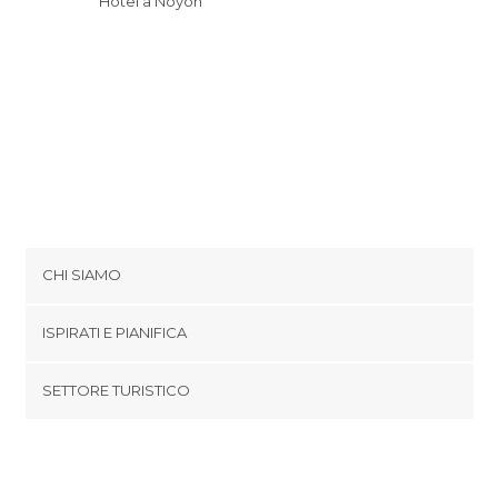
Hotel a Noyon
CHI SIAMO
Cookies
ISPIRATI E PIANIFICA
Politica di privacy
footer@item_discovertips_anchor
SETTORE TURISTICO
Termini e Condizioni
minube Android app
Contatti
Area Stampa