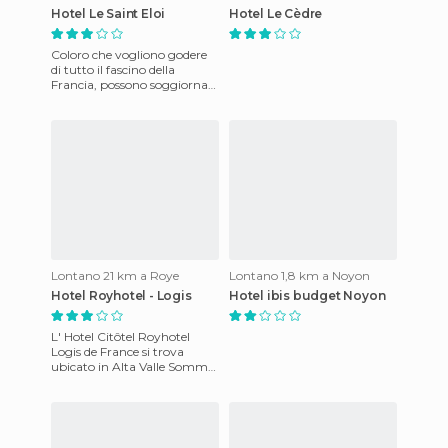
Hotel Le Saint Eloi
Hotel Le Cèdre
Coloro che vogliono godere
di tutto il fascino della
Francia, possono soggiornare
in questo hotel che offre
camere con bagno, TV,
Lontano 21 km a Roye
Lontano 1,8 km a Noyon
Hotel Royhotel - Logis
Hotel ibis budget Noyon
L' Hotel Citôtel Royhotel
Logis de France si trova
ubicato in Alta Valle Somme.
La struttura e' situata a
Roye, tra Parigi e Lille