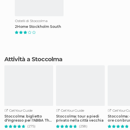
Ostelli di Stoccolma
2Home Stockholm South
Attività a Stoccolma
GetYourGuide
GetYourGuide
GetYourGu
Stoccolma: biglietto
Stoccolma: tour a piedi
Stoccolma: c
d'ingresso per l'ABBA The
privato nella città vecchia
ore con bru
Museum
nell'Arcipel
(275)
(258)