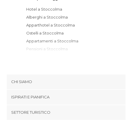
Hotel a Stoccolma
Alberghi a Stoccolma
Apparthotel a Stoccolma
Ostelli a Stoccolma
Appartamenti a Stoccolma
Pensioni a Stoccolma
CHI SIAMO
Cookies
ISPIRATI E PIANIFICA
Politica di privacy
footer@item_discovertips_anchor
SETTORE TURISTICO
Termini e Condizioni
minube Android app
Contatti