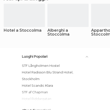
Hotel a Stoccolma
Alberghi a
Appartho
Stoccolma
Stoccol
Luoghi Popolari
STF Långholmen Hostel
Hotel Radisson Blu Strand Hotel,
Stockholm
Hotel Scandic Klara
STF af Chapman
Hotel Riddargatan
Hotel Västberga