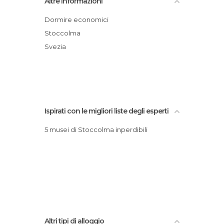
Altre Informazioni
Hotel Quality Nacka di Stoccolma
Hotel Rest and Fly
Dormire economici
Nordic C Hotel
Stoccolma
First Hotel Reisen
Svezia
Sheraton Stockholm Hotel
Clarion Hotel Stockholm
Ispirati con le migliori liste degli esperti
5 musei di Stoccolma inperdibili
Altri tipi di alloggio