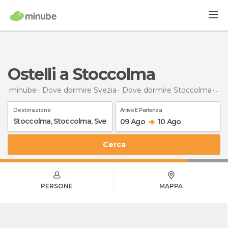
Ostelli a Stoccolma
minube
Dove dormire Svezia
Dove dormire Stoccolma
Ost
Destinazione
Arrivo E Partenza
09 Ago
10 Ago
Cerca
PERSONE
MAPPA