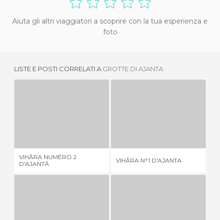
Aiuta gli altri viaggiatori a scoprire con la tua esperienza e
foto
LISTE E POSTI CORRELATI A
GROTTE DI AJANTA
VIHÂRA NUMÉRO 2 D'AJANTÂ
VIHÂRA N°1 D'AJANTA
1 OPINIONE
1 OPINIONE
VIHÂRA NUMÉRO 2
IN
VIHÂRA N°1 D'AJANTA
D'AJANTÂ
JA
CHAITYA N°19 D'AJANTÂ
CHAITYA N°26 D'AJANTÂ