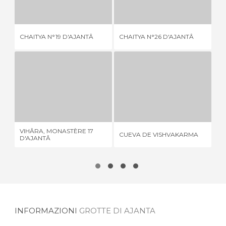
1 OPINIONE
1 OPINIONE
CHAITYA N°19 D'AJANTÂ
CHAITYA N°26 D'AJANTÂ
KA
VIHÂRA, MONASTÈRE 17 D'AJANTÂ
CUEVA DE VISHVAKARMA
1 OPINIONE
1 OPINIONE
VIHÂRA, MONASTÈRE 17
CUEVA DE VISHVAKARMA
AV
D'AJANTÂ
INFORMAZIONI
GROTTE DI AJANTA