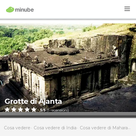
Grotte di Ajanta
5
/
5
(
5
recensioni)
Cosa vedere
Cosa vedere di India
Cosa vedere di Maharashtra