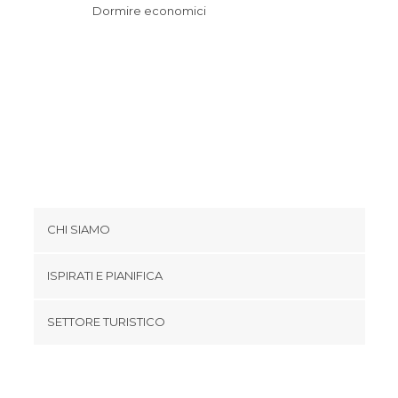
Dormire economici
CHI SIAMO
Cookies
ISPIRATI E PIANIFICA
Politica di privacy
footer@item_discovertips_anchor
SETTORE TURISTICO
Termini e Condizioni
minube Android app
Contatti
Area Stampa