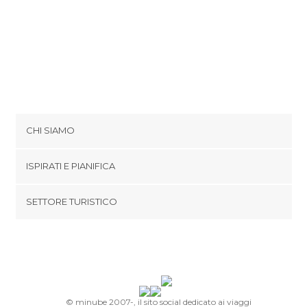
CHI SIAMO
Cookies
ISPIRATI E PIANIFICA
Politica di privacy
footer@item_discovertips_anchor
SETTORE TURISTICO
Termini e Condizioni
minube Android app
Contatti
Area Stampa
© minube 2007-, il sito social dedicato ai viaggi