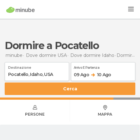
Dormire a Pocatello
minube
Dove dormire USA
Dove dormire Idaho
Dormire
a
Destinazione
Arrivo E Partenza
09 Ago
10 Ago
Cerca
PERSONE
MAPPA