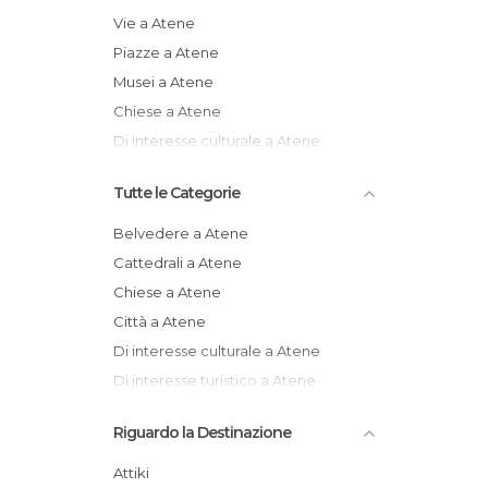
Vie a Atene
Piazze a Atene
Musei a Atene
Chiese a Atene
Di interesse culturale a Atene
Tutte le Categorie
Belvedere a Atene
Cattedrali a Atene
Chiese a Atene
Città a Atene
Di interesse culturale a Atene
Di interesse turistico a Atene
Informazione Turistica a Atene
Riguardo la Destinazione
Isole a Atene
Mercati a Atene
Attiki