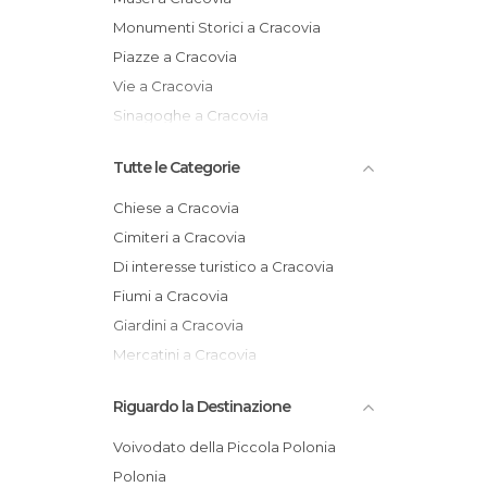
Monumenti Storici a Cracovia
Piazze a Cracovia
Vie a Cracovia
Sinagoghe a Cracovia
Tutte le Categorie
Chiese a Cracovia
Cimiteri a Cracovia
Di interesse turistico a Cracovia
Fiumi a Cracovia
Giardini a Cracovia
Mercatini a Cracovia
Monumenti Storici a Cracovia
Riguardo la Destinazione
Musei a Cracovia
Negozi a Cracovia
Voivodato della Piccola Polonia
Palazzi a Cracovia
Polonia