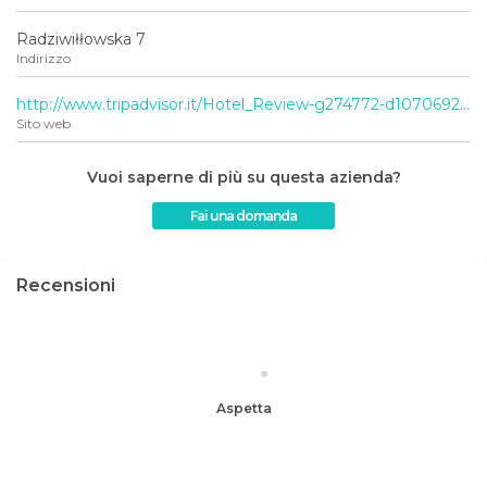
Radziwiłłowska 7
Indirizzo
http://www.tripadvisor.it/Hotel_Review-g274772-d1070692-Reviews-Studio_e_Appartamenti_Silvio-Krakow_Lesser_Poland_Province_Southern_Poland.html
Sito web
Vuoi saperne di più su questa azienda?
Fai una domanda
Recensioni
Aspetta