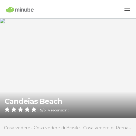
Candeias Beach
5
/
5
(
4
recensioni)
Cosa vedere
Cosa vedere di Brasile
Cosa vedere di Pernambuco