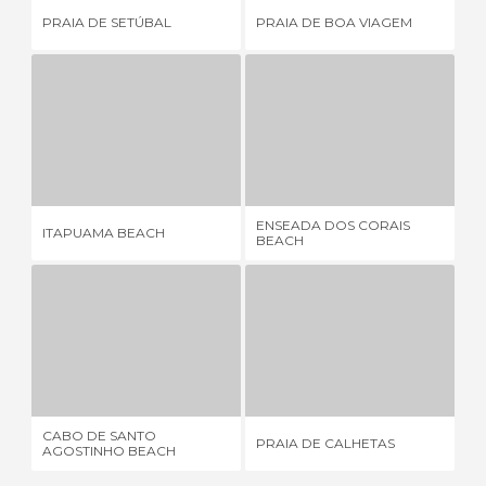
PRAIA DE SETÚBAL
PRAIA DE BOA VIAGEM
SU
ITAPUAMA BEACH
ENSEADA DOS CORAIS BEACH
CO
2 OPINIONI
1 OPINIONE
ENSEADA DOS CORAIS
ITAPUAMA BEACH
CO
BEACH
CABO DE SANTO AGOSTINHO BEACH
PRAIA DE CALHETAS
1 OPINIONE
14 OPINIONI
CABO DE SANTO
PRAIA DE CALHETAS
PO
AGOSTINHO BEACH