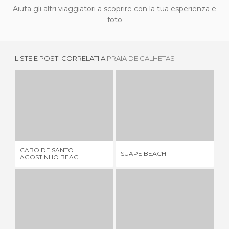
Aiuta gli altri viaggiatori a scoprire con la tua esperienza e
foto
LISTE E POSTI CORRELATI A
PRAIA DE CALHETAS
CABO DE SANTO AGOSTINHO BEACH
SUAPE BEACH
1 OPINIONE
1 OPINIONE
CABO DE SANTO
SUAPE BEACH
PR
AGOSTINHO BEACH
ENSEADA DOS CORAIS BEACH
ITAPUAMA BEACH
1 OPINIONE
2 OPINIONI