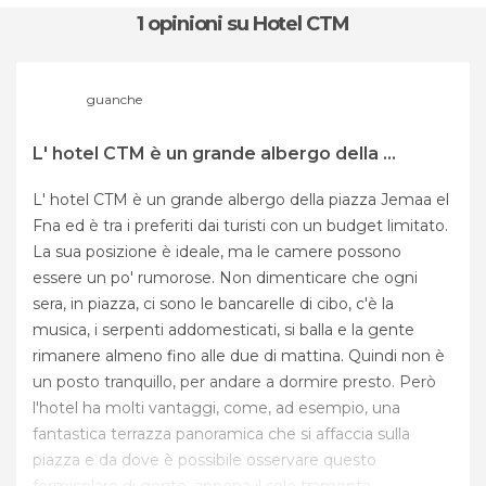
1 opinioni
su Hotel CTM
guanche
L' hotel CTM è un grande albergo della ...
L' hotel CTM è un grande albergo della piazza Jemaa el
Fna ed è tra i preferiti dai turisti con un budget limitato.
La sua posizione è ideale, ma le camere possono
essere un po' rumorose. Non dimenticare che ogni
sera, in piazza, ci sono le bancarelle di cibo, c'è la
musica, i serpenti addomesticati, si balla e la gente
rimanere almeno fino alle due di mattina. Quindi non è
un posto tranquillo, per andare a dormire presto. Però
l'hotel ha molti vantaggi, come, ad esempio, una
fantastica terrazza panoramica che si affaccia sulla
piazza e da dove è possibile osservare questo
formicolare di gente, appena il sole tramonta.