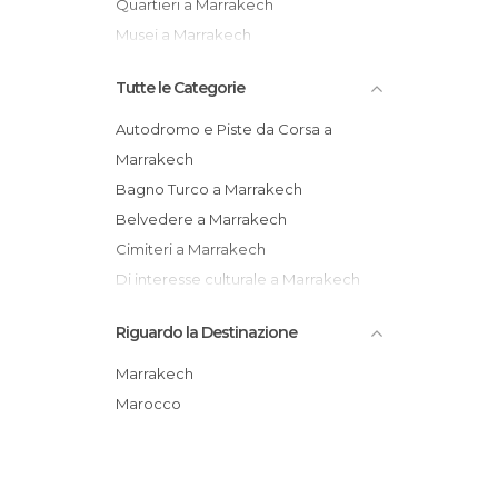
Quartieri a Marrakech
Musei a Marrakech
Tutte le Categorie
Autodromo e Piste da Corsa a
Marrakech
Bagno Turco a Marrakech
Belvedere a Marrakech
Cimiteri a Marrakech
Di interesse culturale a Marrakech
Feste a Marrakech
Riguardo la Destinazione
Giardini a Marrakech
Informazione Turistica a Marrakech
Marrakech
Laghi a Marrakech
Marocco
Mercati a Marrakech
Mercatini a Marrakech
Monumenti Storici a Marrakech