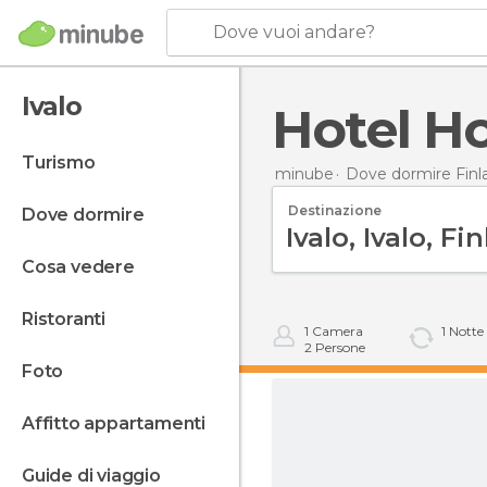
Dove vuoi andare?
Ivalo
Hotel Ho
turismo
minube
Dove dormire Finl
Destinazione
dove dormire
cosa vedere
ristoranti
1
Camera
1
Notte
2
Persone
foto
affitto appartamenti
guide di viaggio