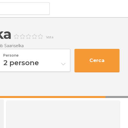
ka
Vota
b Saariselka
Persone
Cerca
2
persone