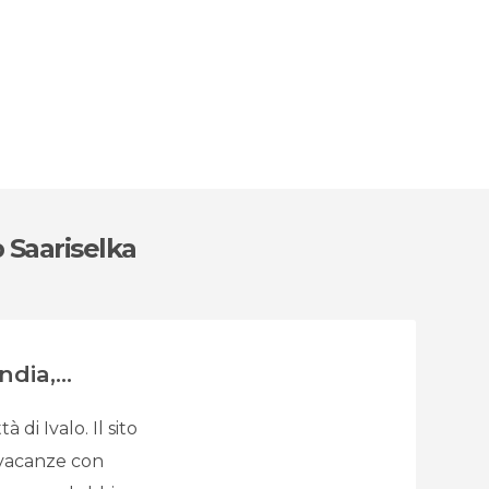
 Saariselka
dia,...
 di Ivalo. Il sito
 vacanze con