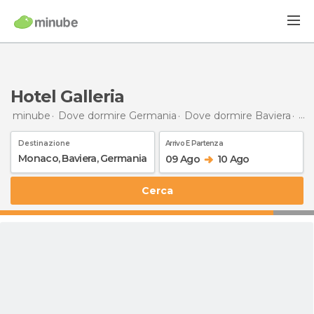
Hotel Galleria
minube
Dove dormire Germania
Dove dormire Baviera
Do
Destinazione
Arrivo E Partenza
09 Ago
10 Ago
Cerca