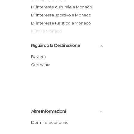
Di interesse culturale a Monaco
Di interesse sportivo a Monaco
Di interesse turistico a Monaco
Fiumi a Monaco
Giardini a Monaco
Riguardo la Destinazione
Mercatini a Monaco
Monumenti Storici a Monaco
Baviera
Musei a Monaco
Germania
Negozi a Monaco
Palazzi a Monaco
Piazze a Monaco
Pub a Monaco
Quartieri a Monaco
Altre Informazioni
Stadi a Monaco
Statue a Monaco
Dormire economici
Stazioni Ferroviarie a Monaco