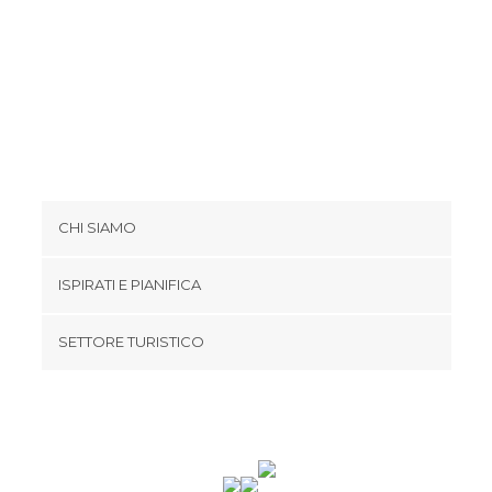
Stazioni delle Corriere a Monaco
Vie a Monaco
CHI SIAMO
Cookies
ISPIRATI E PIANIFICA
Politica di privacy
footer@item_discovertips_anchor
SETTORE TURISTICO
Termini e Condizioni
minube Android app
Contatti
Area Stampa