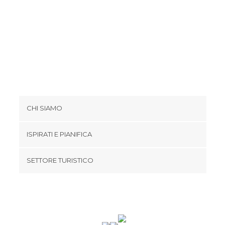
CHI SIAMO
Cookies
ISPIRATI E PIANIFICA
Politica di privacy
footer@item_discovertips_anchor
SETTORE TURISTICO
Termini e Condizioni
minube Android app
Contatti
Area Stampa