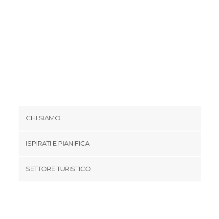
CHI SIAMO
Cookies
ISPIRATI E PIANIFICA
Politica di privacy
footer@item_discovertips_anchor
SETTORE TURISTICO
Termini e Condizioni
minube Android app
Contatti
Area Stampa