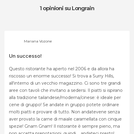
1 opinioni
su Longrain
Mariana Vozone
Un successo!
Questo ristorante ha aperto nel 2006 e da allora ha
riscosso un enorme successo! Si trova a Surry Hills,
all'interno di un vecchio magazzino. Ci sono tre grandi
aree con tavoli che invitano a sedersi. Il piatti si ispirano
alla tradizione tailandese/moderna/cinese: è ideale per
cene di gruppo! Se andate in gruppo potete ordinare
molti piatti e provare di tutto. Non andatevene senza
aver provato la carne di maiale caramellata con cinque
spezie! Gnam Gnam! Il ristorante è sempre pieno, ma
non accetta prenotazioni, quindi.... andateci presto!