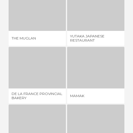
THE MUGLAN
YUTAKA JAPANESE RESTAURANT
1 OPINIONE
1 OPINIONE
YUTAKA JAPANESE
THE MUGLAN
DO
RESTAURANT
DE LA FRANCE PROVINCIAL BAKERY
MAMAK
2 OPINIONI
1 OPINIONE
DE LA FRANCE PROVINCIAL
MAMAK
CH
BAKERY
OLD TOWN
INDIAN GATE