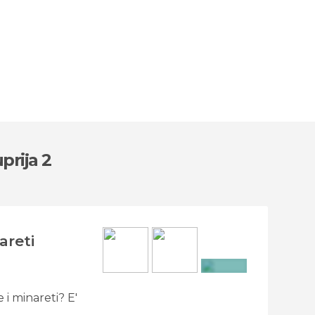
prija 2
areti
+7
 i minareti? E'