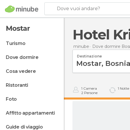
Dove vuoi andare?
Mostar
Hotel Kr
turismo
minube
Dove dormire Bos
Destinazione
dove dormire
cosa vedere
ristoranti
1
Camera
1
Notte
2
Persone
foto
affitto appartamenti
guide di viaggio