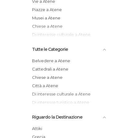
Vie a Atene
Piazze a Atene
Musei a Atene
Chiese a Atene
Di interesse culturale a Atene
Tutte le Categorie
Belvedere a Atene
Cattedrali a Atene
Chiese a Atene
Città a Atene
Di interesse culturale a Atene
Di interesse turistico a Atene
Informazione Turistica a Atene
Riguardo la Destinazione
Isole a Atene
Mercati a Atene
Attiki
Mercatini a Atene
Grecia