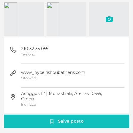
210 32 35 055
Telefono
www.jjoyceirishpubathens.com
Sito web
Astiggos 12 | Monastiraki, Atenas 10555,
Grecia
Indirizzo
Salva posto