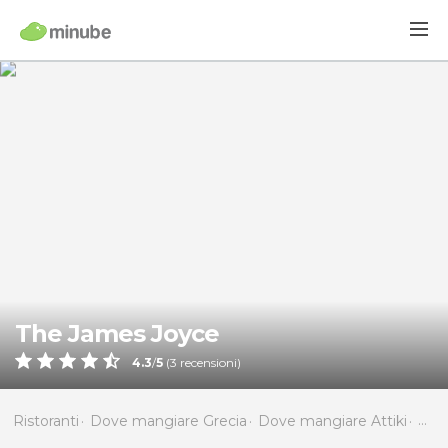
The James Joyce
4.3
/
5
(
3
recensioni)
Ristoranti
Dove mangiare Grecia
Dove mangiare Attiki
Dov