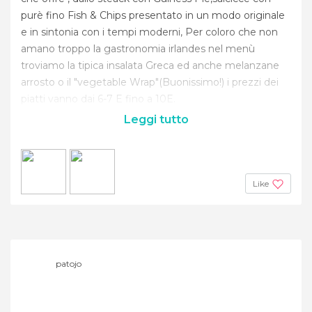
purè fino Fish & Chips presentato in un modo originale
e in sintonia con i tempi moderni, Per coloro che non
amano troppo la gastronomia irlandes nel menù
troviamo la tipica insalata Greca ed anche melanzane
arrosto o il "vegetable Wrap"(Buonissimo!) i prezzi dei
piatti vanno dai 6-7 E fino a 10E.
Leggi tutto
Like
patojo