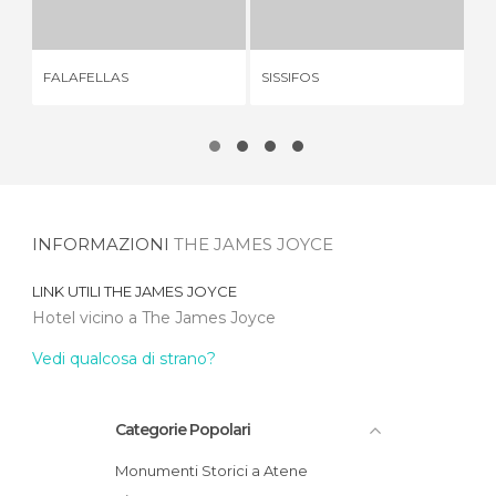
2 OPINIONI
2 OPINIONI
RE
FALAFELLAS
SISSIFOS
SC
INFORMAZIONI
THE JAMES JOYCE
LINK UTILI
THE JAMES JOYCE
Hotel vicino a The James Joyce
Vedi qualcosa di strano?
Categorie Popolari
Monumenti Storici a Atene