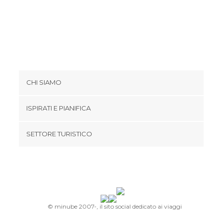
Pub a Montreal
Spettacoli a Montreal
Statue a Montreal
Vie a Montreal
CHI SIAMO
Cookies
ISPIRATI E PIANIFICA
Politica di privacy
footer@item_discovertips_anchor
SETTORE TURISTICO
Termini e Condizioni
minube Android app
Contatti
Area Stampa
© minube 2007-, il sito social dedicato ai viaggi