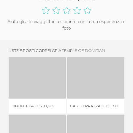
Aiuta gli altri viaggiatori a scoprire con la tua esperienza e
foto
LISTE E POSTI CORRELATI A
TEMPLE OF DOMITIAN
BIBLIOTECA DI SELÇUK
CASE TERRAZZA DI EFESO
19 OPINIONI
2 OPINIONI
BIBLIOTECA DI SELÇUK
CASE TERRAZZA DI EFESO
OD