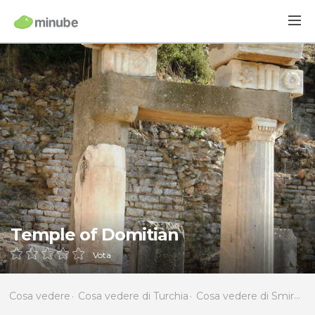
Temple of Domitian
Vota
Cosa vedere
Cosa vedere di Turchia
Cosa vedere di Smirne