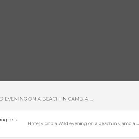
D EVENING ON A BEACH IN GAMBIA ....
ing on a
Hotel vicino a Wild evening on a beach in Gambia ..
.