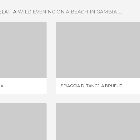
ELATI A
WILD EVENING ON A BEACH IN GAMBIA ....
EN GAMBIA.
SPIAGGIA DI TANGJI A BRUFUT
IONE
2 OPINIONI
A.
SPIAGGIA DI TANGJI A BRUFUT
 KARTONG
NIANING BEACH