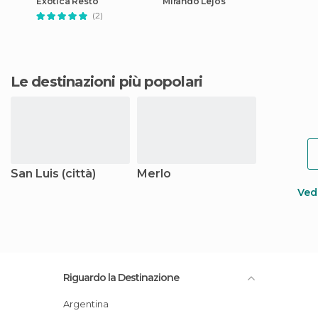
Exótica Restó
Mirando Lejos
(2)
Le destinazioni più popolari
San Luis (città)
Merlo
Vedi
Riguardo la Destinazione
Argentina