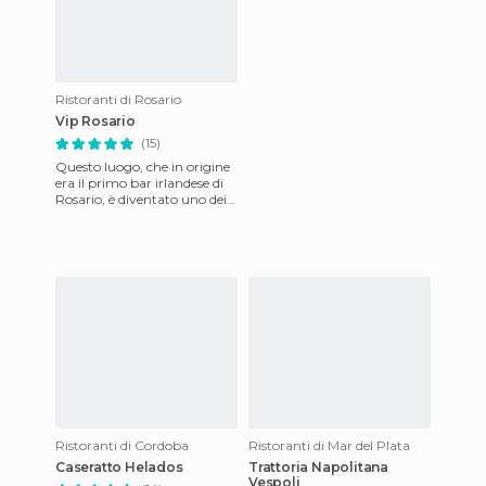
Ristoranti di Rosario
Vip Rosario
(15)
Questo luogo, che in origine
era il primo bar irlandese di
Rosario, è diventato uno dei
luoghi più frequentati della
zona per la s
Ristoranti di Cordoba
Ristoranti di Mar del Plata
Caseratto Helados
Trattoria Napolitana
Vespoli