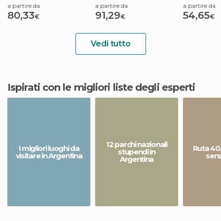
a partire da
a partire da
a partire da
80,33
91,29
54,65
€
€
€
Vedi tutto
Ispirati con le migliori liste degli esperti
12 parchi nazionali
I migliori luoghi da
Ruta 40,
stupendi in
visitare in Argentina
senz
Argentina