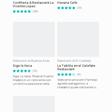
Confiteria & Restaurant La
Havana Cafe
Vicente Lopez
(31)
(28)
Ristoranti di Buenos Aires
Ristoranti di El Calafate
Siga la Vaca
La Tablita en el Calafate
Restaurant
(13)
(6)
Siga La Vaca, filiale di Puerto
Volevamo provare il famoso
Madero è un ristorante con
agnello patagonico, e
un'ottima posizione nella
chiederci quale ristorante ci
zona di Puerto Madero,
consigliavano. Tra coloro che
quartiere della città
ci hanno risposto, s