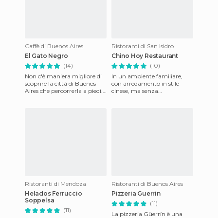
Caffè di Buenos Aires
Ristoranti di San Isidro
El Gato Negro
Chino Hoy Restaurant
(14)
(10)
Non c'è maniera migliore di
In un ambiente familiare,
scoprire la città di Buenos
con arredamento in stile
Aires che percorrerla a piedi.
cinese, ma senza
Naturalmente le lunghe
esagerare,questo ristorante è
passeggiate ti obbli
da diversi anni che se la
sbriga
Ristoranti di Mendoza
Ristoranti di Buenos Aires
Helados Ferruccio
Pizzeria Guerrin
Soppelsa
(11)
(11)
La pizzeria Güerrín è una