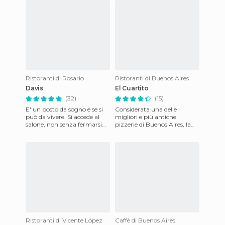
Ristoranti di Rosario
Ristoranti di Buenos Aires
Davis
El Cuartito
(32)
(15)
E' un posto da sogno e se si
Considerata una delle
può da vivere. Si accede al
migliori e più antiche
salone, non senza fermarsi
pizzerie di Buenos Aires, la
alcuni momenti ad
Pizzeria El Cuartito offre agli
ammirare il Museo d'Arte
occhi del visitatore tut
Con
Ristoranti di Vicente López
Caffè di Buenos Aires