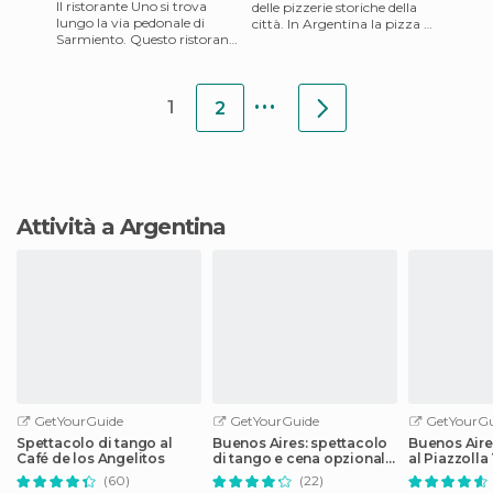
Il ristorante Uno si trova
delle pizzerie storiche della
lungo la via pedonale di
città. In Argentina la pizza è
Sarmiento. Questo ristorante
veneratissima e diversa da
offre vari piatti italiani e
quella italiana,
specialità argentine
...
1
2
Attività a Argentina
GetYourGuide
GetYourGuide
GetYourGu
Spettacolo di tango al
Buenos Aires: spettacolo
Buenos Aire
Café de los Angelitos
di tango e cena opzionale
al Piazzoll
al Madero
cena
(60)
(22)