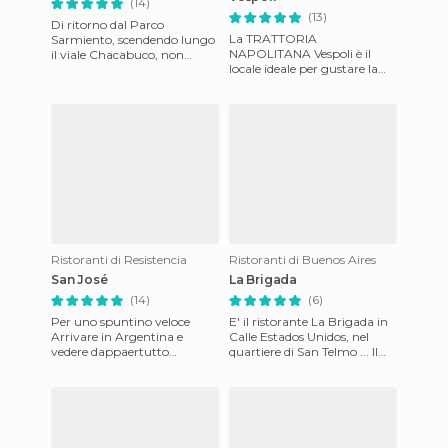
(14)
(13)
Di ritorno dal Parco
La TRATTORIA
Sarmiento, scendendo lungo
NAPOLITANA Vespoli è il
il viale Chacabuco, non
locale ideale per gustare la
potete non fare una sosta
pasta della miglior cucina
alla gelateria Caseratto (la
italiana. La famiglia Vespoli
sce
arrivò
Ristoranti di Resistencia
Ristoranti di Buenos Aires
San José
La Brigada
(14)
(6)
Per uno spuntino veloce
E' il ristorante La Brigada in
Arrivare in Argentina e
Calle Estados Unidos, nel
vedere dappaertutto
quartiere di San Telmo ... Il
tramezzini. E, naturalmente,
proprietario è un grande..
se uno è debole cade in
assomiglia al fa
tentazio