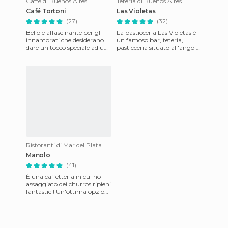
Caffè di Buenos Aires
Teteria di Buenos Aires
Café Tortoni
Las Violetas
(27)
(32)
Bello e affascinante per gli
La pasticceria Las Violetas è
innamorati che desiderano
un famoso bar, teteria,
dare un tocco speciale ad una
pasticceria situato all'angolo
serata a Buenos Aires. Il mio
tra Via Rivadavia e Via
partner ed io s
Medrano, nel quartier
Ristoranti di Mar del Plata
Manolo
(41)
È una caffetteria in cui ho
assaggiato dei churros ripieni
fantastici! Un'ottima opzione
per fare merenda o per fare
colazione, a