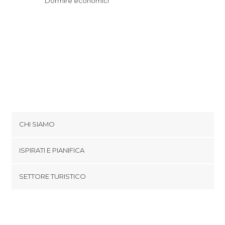
Dormire economici
CHI SIAMO
Cookies
ISPIRATI E PIANIFICA
Politica di privacy
footer@item_discovertips_anchor
SETTORE TURISTICO
Termini e Condizioni
minube Android app
Contatti
Area Stampa