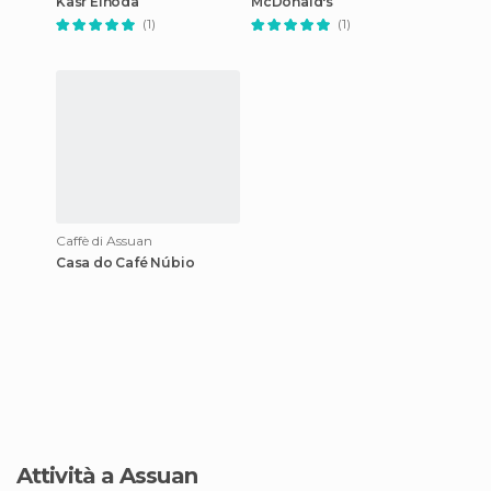
Kasr Elhoda
McDonald's
(1)
(1)
Caffè di Assuan
Casa do Café Núbio
Attività a Assuan