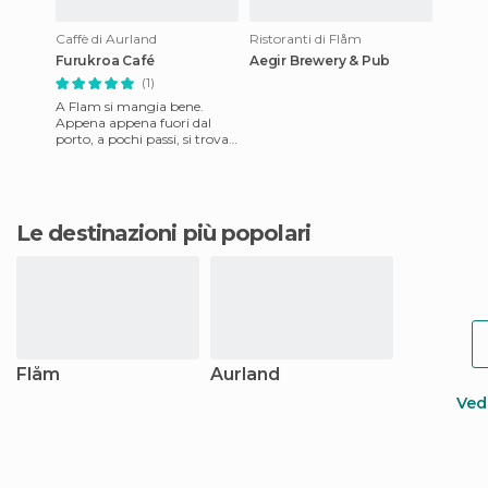
Caffè di Aurland
Ristoranti di Flåm
Furukroa Café
Aegir Brewery & Pub
(1)
A Flam si mangia bene.
Appena appena fuori dal
porto, a pochi passi, si trova
questo ristorante-caffetteria.
Che cosa c'è dentro?
Le destinazioni più popolari
Flåm
Aurland
Vedi