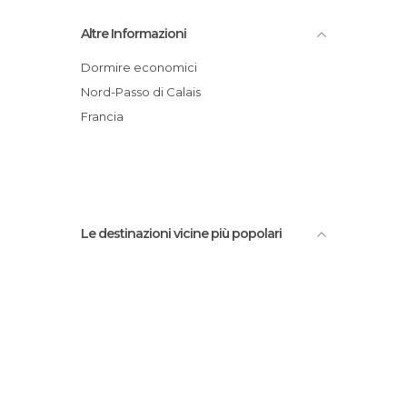
Spa Nuxe
Altre Informazioni
Touquet Paris-Plage Golf course
Touquet Plage
Dormire economici
Le Touquet
Nord-Passo di Calais
Wood
Francia
Le destinazioni vicine più popolari