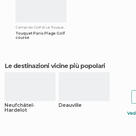
Campi da Golf di Le Touquet-Paris-Plage
Touquet Paris-Plage Golf
course
Le destinazioni vicine più popolari
Neufchâtel-
Deauville
Hardelot
Vedi