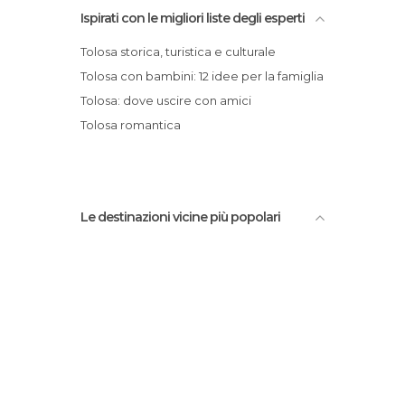
Negozi a Tolosa
Ispirati con le migliori liste degli esperti
Palazzi a Tolosa
Tolosa storica, turistica e culturale
Parchi a Tema a Tolosa
Tolosa con bambini: 12 idee per la famiglia
Piazze a Tolosa
Tolosa: dove uscire con amici
Polideportivo a Tolosa
Tolosa romantica
Porti a Tolosa
Posti insoliti a Tolosa
Pub a Tolosa
Sala Concerti a Tolosa
Le destinazioni vicine più popolari
Stadi a Tolosa
Statue a Tolosa
Teatri a Tolosa
Vie a Tolosa