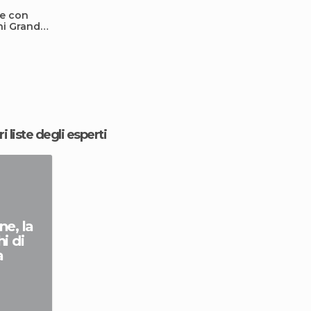
ne con
ni Grand
ri liste degli esperti
ne, la
i di
a