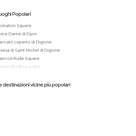
uoghi Popolari
Libération Square
Notre Dame di Dijon
Mercato coperto di Digione
Chiesa di Saint Michel di Digione
Francois Rude Square
Musée des Beaux-Arts
Dukes of Borgoña Square
Quartiere antico di Digione
e destinazioni vicine più popolari
Mercato Natalizio di Digione
l Teatro di Dijon
Cattedrale di San Benigno a Digione
The Dijon Owl, Dijon, France