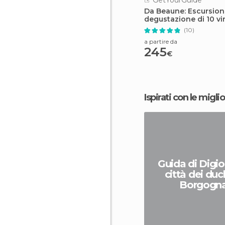
GetYourGuide
Da Beaune: Escursio
degustazione di 10 vi
Cru della Borgogna
(10)
a partire da
245
€
Ispirati con le miglio
Guida di Digio
città dei duch
Borgogn