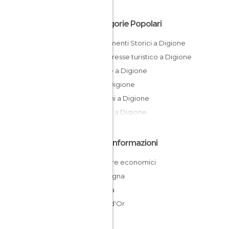
Categorie Popolari
Monumenti Storici a Digione
Di interesse turistico a Digione
Chiese a Digione
Vie a Digione
Giardini a Digione
Statue a Digione
Altre Informazioni
Dormire economici
Borgogna
Francia
Côte-d'Or