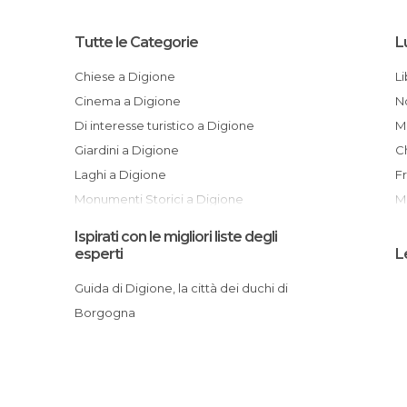
Tutte le Categorie
L
Chiese a Digione
Cinema a Digione
Di interesse turistico a Digione
Giardini a Digione
Laghi a Digione
Monumenti Storici a Digione
Mostre a Digione
Ispirati con le migliori liste degli
Musei a Digione
esperti
L
Palazzi a Digione
Guida di Digione, la città dei duchi di
Piazze a Digione
I
Borgogna
Posti insoliti a Digione
Statue a Digione
Teatri a Digione
Vie a Digione