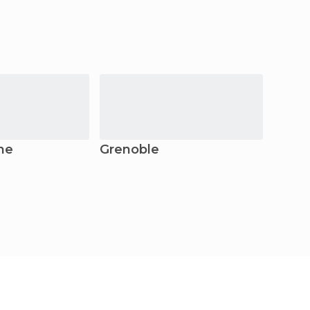
ne
Grenoble
Parigi