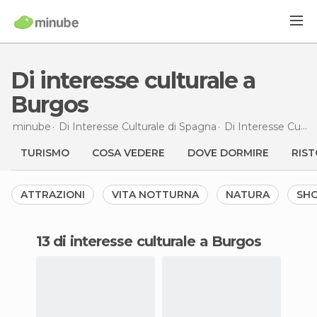
Di interesse culturale a
Burgos
minube
Di Interesse Culturale di
Spagna
Di Interesse Culturale di
TURISMO
COSA VEDERE
DOVE DORMIRE
RIST
ATTRAZIONI
VITA NOTTURNA
NATURA
SH
13 di interesse culturale a Burgos