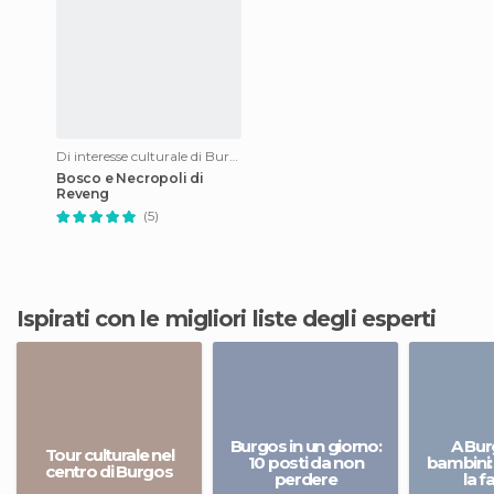
Di interesse culturale di Burgos
Bosco e Necropoli di
Reveng
(5)
Ispirati con le migliori liste degli esperti
Burgos in un giorno:
A Bur
Tour culturale nel
10 posti da non
bambini:
centro di Burgos
perdere
la f