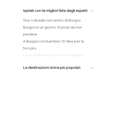
Ispirati con le migliori liste degli esperti
Tour culturale nel centro di Burgos
Burgos in un giorno: 10 posti da non
perdere
A Burgos con bambini: 10 idee per la
famiglia
Le più belle escursioni vicino Burgos
I Borghi più belli vicino Burgos
Le destinazioni vicine più popolari