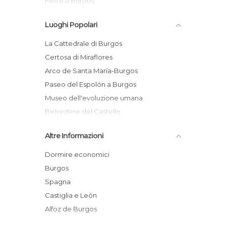
Feste a Burgos
Giardini a Burgos
Luoghi Popolari
Monumenti Storici a Burgos
Musei a Burgos
La Cattedrale di Burgos
Negozi a Burgos
Certosa di Miraflores
Palazzi a Burgos
Arco de Santa María-Burgos
Piazze a Burgos
Paseo del Espolón a Burgos
Pub a Burgos
Museo dell'evoluzione umana
Sala Concerti a Burgos
Belvedere del Castello
Statue a Burgos
Monastero Reale de las Huelgas a Burgos
Altre Informazioni
Stazioni Ferroviarie a Burgos
Castillo de Burgos
Teatri a Burgos
Plaza Mayor
Dormire economici
Vie a Burgos
Statua del Cid a Burgos
Burgos
Tu Detalle
Spagna
Casa Quintanilla
Castiglia e León
Alfoz de Burgos