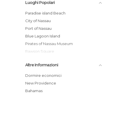
Luoghi Popolari
Paradise island Beach
City of Nassau
Port of Nassau
Blue Lagoon Island
Pirates of Nassau Museum
Rawson Square
Tribute to the fallen in World Wars
Altre Informazioni
Hair braiding Nassau
Parliament of Nassau
Dormire economici
Sir Milo Boughton Butler Statue
New Providence
Pub Señor Frog's
Bahamas
Paradise Island