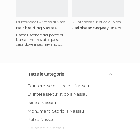
Di interesse turistico di Nassau
Di interesse turistico di Nassau
Hair braiding Nassau
Caribbean Segway Tours
Basta uscendo dal porto di
Nassau ho trovato questa
casa dove insegnavano o
gareggiavano a fare le trecce
per poter poi farlo sui
Tutte le Categorie
Di interesse culturale a Nassau
Di interesse turistico a Nassau
Isole a Nassau
Monumenti Storici a Nassau
Pub a Nassau
Spiagge a Nassau
Vie a Nassau