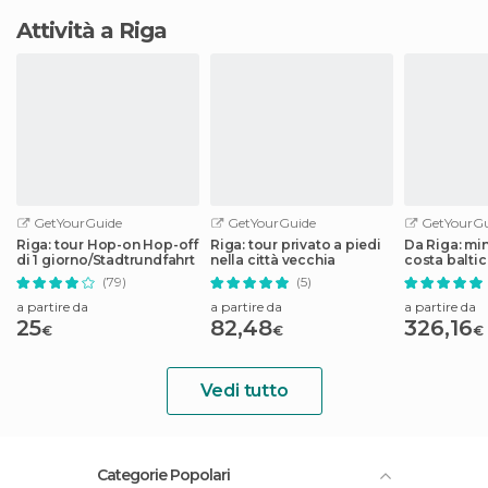
Attività a Riga
GetYourGuide
GetYourGuide
GetYourGu
Riga: tour Hop-on Hop-off
Riga: tour privato a piedi
Da Riga: min
di 1 giorno/Stadtrundfahrt
nella città vecchia
costa baltic
(79)
(5)
a partire da
a partire da
a partire da
25
82,48
326,16
€
€
€
Vedi tutto
Categorie Popolari