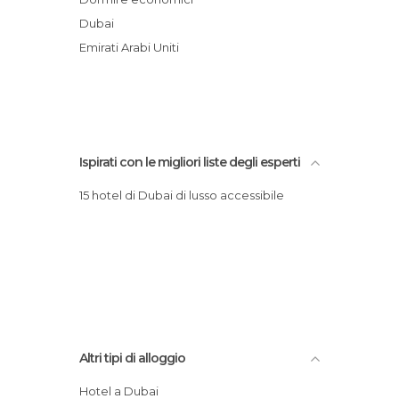
Fairmont The Palm
Dubai
Hotel Park Hyatt Dubai
Emirati Arabi Uniti
Hotel Time Square
Hotel One&Only The Palm Dubai
Ispirati con le migliori liste degli esperti
15 hotel di Dubai di lusso accessibile
Altri tipi di alloggio
Hotel a Dubai