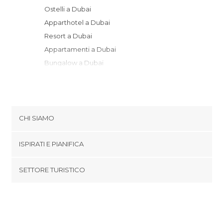
Ostelli a Dubai
Apparthotel a Dubai
Resort a Dubai
Appartamenti a Dubai
Bungalow a Dubai
Alberghi a Dubai
Motel a Dubai
CHI SIAMO
Cookies
ISPIRATI E PIANIFICA
Politica di privacy
footer@item_discovertips_anchor
SETTORE TURISTICO
Termini e Condizioni
minube Android app
Contatti
Area Stampa