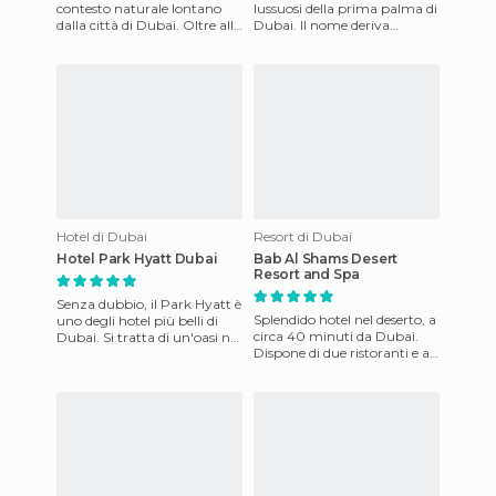
contesto naturale lontano
lussuosi della prima palma di
dalla città di Dubai. Oltre alla
Dubai. Il nome deriva
zona massaggi, alla piscina,
proprio dalla sua posizione.
ai ristoranti
Dispone di circa 40
Hotel di Dubai
Resort di Dubai
Hotel Park Hyatt Dubai
Bab Al Shams Desert
Resort and Spa
Senza dubbio, il Park Hyatt è
Splendido hotel nel deserto, a
uno degli hotel più belli di
circa 40 minuti da Dubai.
Dubai. Si tratta di un'oasi nel
Dispone di due ristoranti e a
deserto. il paesaggio
pochi metri da un magico
curatissimo che c
suq tradizionale.