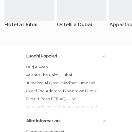
Hotel a Dubai
Ostelli a Dubai
Appartho
Luoghi Popolari
Burj Al Arab
Atlantis The Palm, Dubai
Jumeirah Al Qasr - Madinat Jumeirah
Hotel The Address, Downtown Dubai
Desert Palm PER AQUUM
Al Maha Desert Villaggio vacanze And
Spa
Altre Informazioni
Hotel Ibis World Trade Centre
shoreline palm jumeirah Flats
Dormire economici