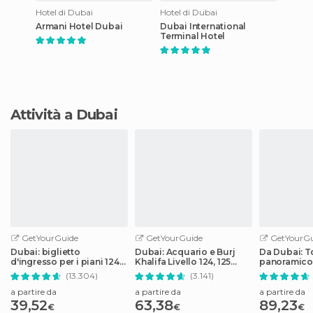
Hotel di Dubai
Hotel di Dubai
Armani Hotel Dubai
Dubai International
Terminal Hotel
Attività a Dubai
GetYourGuide
GetYourGuide
GetYourGu
Dubai: biglietto
Dubai: Acquario e Burj
Da Dubai: T
d'ingresso per i piani 124°
Khalifa Livello 124, 125
panoramico
e 125° del Burj Khalifa
Biglietto combinato
Premium di 
(13.304)
(3.141)
intero
a partire da
a partire da
a partire da
39,52
63,38
89,23
€
€
€