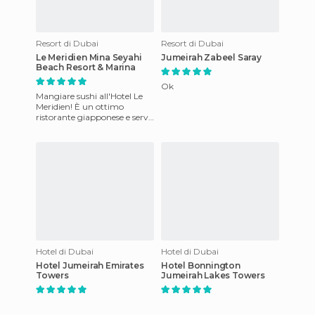
Resort di Dubai
Resort di Dubai
Le Meridien Mina Seyahi
Jumeirah Zabeel Saray
Beach Resort & Marina
Ok
Mangiare sushi all'Hotel Le
Meridien! È un ottimo
ristorante giapponese e serve
deliziosi piatti asiatici molto
raffinati. Ambient
Hotel di Dubai
Hotel di Dubai
Hotel Jumeirah Emirates
Hotel Bonnington
Towers
Jumeirah Lakes Towers