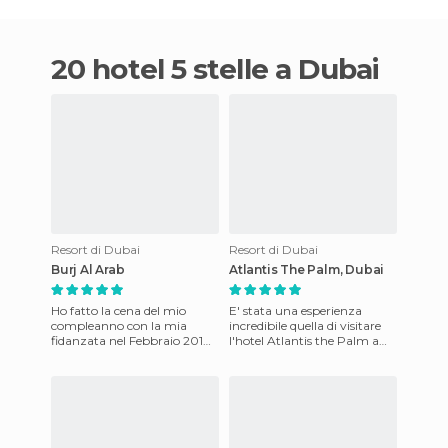
20 hotel 5 stelle a Dubai
Resort di Dubai
Resort di Dubai
Burj Al Arab
Atlantis The Palm, Dubai
Ho fatto la cena del mio
E' stata una esperienza
compleanno con la mia
incredibile quella di visitare
fidanzata nel Febbraio 2010
l'hotel Atlantis the Palm a
al Ristorante Al Mahara nel
Dubai Jumeirah, costruito su
hotel la Vela di Dubai. Le
di un isola artifi