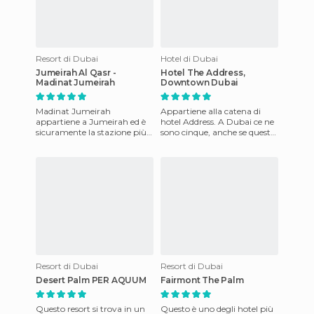
Resort di Dubai
Hotel di Dubai
Jumeirah Al Qasr -
Hotel The Address,
Madinat Jumeirah
Downtown Dubai
Madinat Jumeirah
Appartiene alla catena di
appartiene a Jumeirah ed è
hotel Address. A Dubai ce ne
sicuramente la stazione più
sono cinque, anche se questo
grande di Dubai, distribuita
è più noto per la sua
su circa 40 ettari e con sple
posizione a lato del Bur
Resort di Dubai
Resort di Dubai
Desert Palm PER AQUUM
Fairmont The Palm
Questo resort si trova in un
Questo è uno degli hotel più